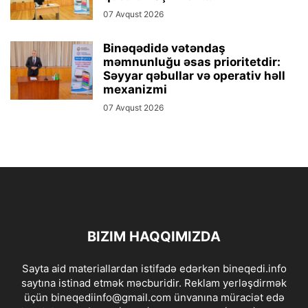
07 Avqust 2026
Binəqədidə vətəndaş
məmnunluğu əsas prioritetdir:
Səyyar qəbullar və operativ həll
mexanizmi
07 Avqust 2026
BIZIM HAQQIMIZDA
Sayta aid materiallardan istifadə edərkən bineqedi.info
saytına istinad etmək məcburidir. Reklam yerləşdirmək
üçün bineqediinfo@gmail.com ünvanına müraciət edə