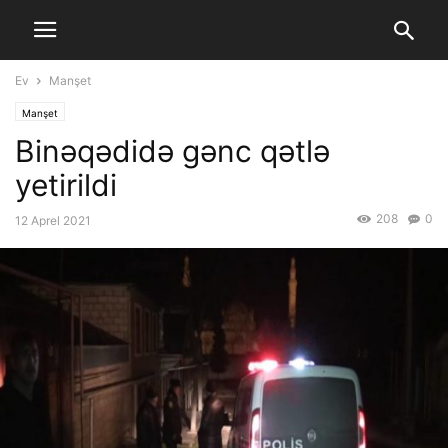
Ev
Manşet
Manşet
Binəqədidə gənc qətlə
yetirildi
208
0
12 Aprel 2021