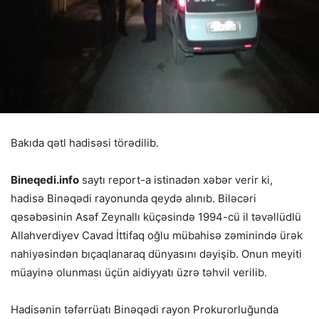
Bakıda qətl hadisəsi törədilib.
Bineqedi.info
saytı report-a istinadən xəbər verir ki,
hadisə Binəqədi rayonunda qeydə alınıb. Biləcəri
qəsəbəsinin Asəf Zeynallı küçəsində 1994-cü il təvəllüdlü
Allahverdiyev Cavad İttifaq oğlu mübahisə zəminində ürək
nahiyəsindən bıçaqlanaraq dünyasını dəyişib. Onun meyiti
müayinə olunması üçün aidiyyatı üzrə təhvil verilib.
Hadisənin təfərrüatı Binəqədi rayon Prokurorluğunda