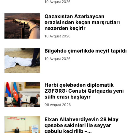
10 Avqust 2026
Qazaxıstan Azərbaycan
ərazisindən keçən marşrutları
nəzərdən keçirir
10 Avqust 2026
Bilgəhdə çimərlikdə meyit tapıldı
10 Avqust 2026
Hərbi qələbədən diplomatik
ZƏFƏRƏ: Cənubi Qafqazda yeni
sülh erası başlayır
08 Avqust 2026
Elxan Allahverdiyevin 28 May
qəsəbə sakinləri ilə səyyar
qəbulu keçirilib –...