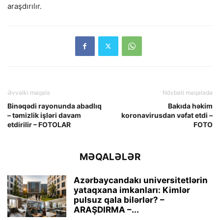
araşdırılır.
Əvvəlki məqalə
Növbəti məqalədə
Binəqədi rayonunda abadlıq
Bakıda həkim
– təmizlik işləri davam
koronavirusdan vəfat etdi –
etdirilir – FOTOLAR
FOTO
MƏQALƏLƏR
Azərbaycandakı universitetlərin
yataqxana imkanları: Kimlər
pulsuz qala bilərlər? –
ARAŞDIRMA –...