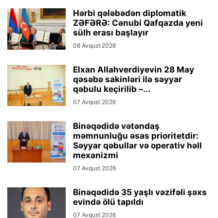
Hərbi qələbədən diplomatik
ZƏFƏRƏ: Cənubi Qafqazda yeni
sülh erası başlayır
08 Avqust 2026
Elxan Allahverdiyevin 28 May
qəsəbə sakinləri ilə səyyar
qəbulu keçirilib –...
07 Avqust 2026
Binəqədidə vətəndaş
məmnunluğu əsas prioritetdir:
Səyyar qəbullar və operativ həll
mexanizmi
07 Avqust 2026
Binəqədidə 35 yaşlı vəzifəli şəxs
evində ölü tapıldı
07 Avqust 2026