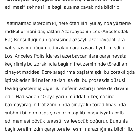
edilməsi” səhnəsi ilə bağlı sualına cavabında bildirib.
“Xatırlatmaq istərdim ki, hələ ötən ilin iyul ayında yüzlərlə
radikal erməni daşnakları Azərbaycanın Los-Ancelesdəki
Baş Konsulluğunun qarşısında azsaylı azərbaycanlılara
vəhşicəsinə hücum edərək onlara xəsarət yetirmişdilər.
Los-Anceles Polis İdarəsi azərbaycanlılara qarşı həyata
keçirilmiş bu zorakılıqla bağlı nifrət zəminində törədilən
cinayət maddəsi üzrə araşdırma başlatmışdı, bu zorakılıqda
iştirak edən iki nəfər saxlanılsa da, bu prosesdə xüsusi
fəallıq göstərmiş digər iki nəfərin axtarışı hələ də davam
edir. Hadisədən 10 aya yaxın müddətin keçməsinə
baxmayaraq, nifrət zəminində cinayətin törədilməsində
şübhəli bilinən əsas şəxslərin tapılıb məsuliyyətə cəlb
edilməməsi böyük təəssüf və təəccüb doğurur. Bununla
bağlı tərəfimizdın qarşı tərəfə rəsmi narazılığımız bildirilib.