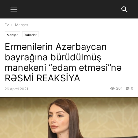
Ev
Manşet
Manşet
Xəbərlər
Ermənilərin Azərbaycan
bayrağına bürüdülmüş
manekeni “edam etməsi”nə
RƏSMİ REAKSİYA
201
0
26 Aprel 2021