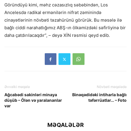
Göründüyü kimi, məhz cəzasızlıq səbəbindən, Los
Ancelesdə radikal ermənilərin nifrət zəminində
cinayətlərinin növbəti təzahürünü görürük. Bu məsələ ilə
bağlı ciddi narahatlığımız ABŞ-ın ölkəmizdəki səfirliyinə bir
daha çatdırılacaqdır”, – deyə XİN rəsmisi qeyd edib.
Əvvəlki məqalə
Növbəti məqalədə
Ağcabədi sakinləri minaya
Binəqədidəki intiharla bağlı
düşüb – Ölən və yaralananlar
təfərrüatlar… – Foto
var
MƏQALƏLƏR