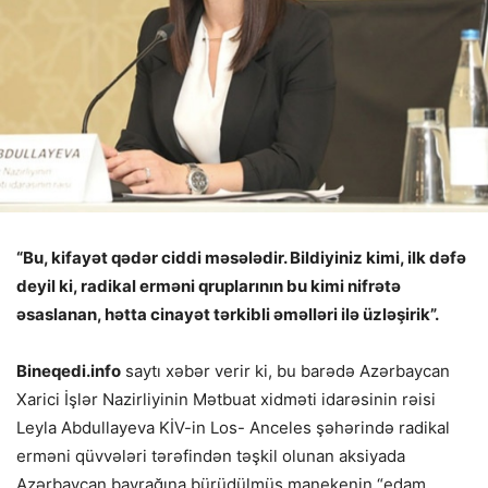
“Bu, kifayət qədər ciddi məsələdir. Bildiyiniz kimi, ilk dəfə
deyil ki, radikal erməni qruplarının bu kimi nifrətə
əsaslanan, hətta cinayət tərkibli əməlləri ilə üzləşirik”.
Bineqedi.info
saytı xəbər verir ki, bu barədə Azərbaycan
Xarici İşlər Nazirliyinin Mətbuat xidməti idarəsinin rəisi
Leyla Abdullayeva KİV-in Los- Anceles şəhərində radikal
erməni qüvvələri tərəfindən təşkil olunan aksiyada
Azərbaycan bayrağına bürüdülmüş manekenin “edam