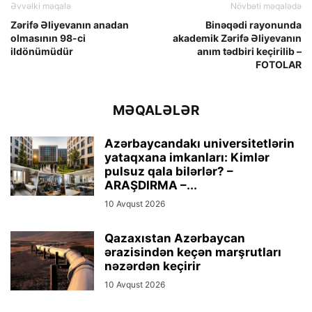
Əvvəlki məqalə
Növbəti məqalədə
Zərifə Əliyevanın anadan
Binəqədi rayonunda
olmasının 98-ci
akademik Zərifə Əliyevanın
ildönümüdür
anım tədbiri keçirilib –
FOTOLAR
MƏQALƏLƏR
Azərbaycandakı universitetlərin
yataqxana imkanları: Kimlər
pulsuz qala bilərlər? –
ARAŞDIRMA –...
10 Avqust 2026
Qazaxıstan Azərbaycan
ərazisindən keçən marşrutları
nəzərdən keçirir
10 Avqust 2026