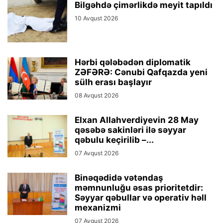
Bilgəhdə çimərlikdə meyit tapıldı
10 Avqust 2026
Hərbi qələbədən diplomatik
ZƏFƏRƏ: Cənubi Qafqazda yeni
sülh erası başlayır
08 Avqust 2026
Elxan Allahverdiyevin 28 May
qəsəbə sakinləri ilə səyyar
qəbulu keçirilib –...
07 Avqust 2026
Binəqədidə vətəndaş
məmnunluğu əsas prioritetdir:
Səyyar qəbullar və operativ həll
mexanizmi
07 Avqust 2026