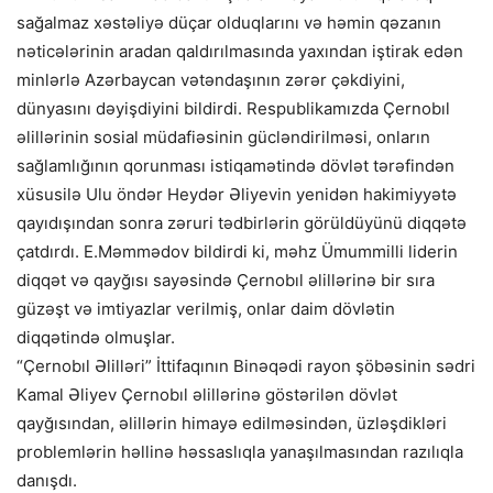
sağalmaz xəstəliyə düçar olduqlarını və həmin qəzanın
nəticələrinin aradan qaldırılmasında yaxından iştirak edən
minlərlə Azərbaycan vətəndaşının zərər çəkdiyini,
dünyasını dəyişdiyini bildirdi. Respublikamızda Çernobıl
əlillərinin sosial müdafiəsinin gücləndirilməsi, onların
sağlamlığının qorunması istiqamətində dövlət tərəfindən
xüsusilə Ulu öndər Heydər Əliyevin yenidən hakimiyyətə
qayıdışından sonra zəruri tədbirlərin görüldüyünü diqqətə
çatdırdı. E.Məmmədov bildirdi ki, məhz Ümummilli liderin
diqqət və qayğısı sayəsində Çernobıl əlillərinə bir sıra
güzəşt və imtiyazlar verilmiş, onlar daim dövlətin
diqqətində olmuşlar.
“Çernobıl Əlilləri” İttifaqının Binəqədi rayon şöbəsinin sədri
Kamal Əliyev Çernobıl əlillərinə göstərilən dövlət
qayğısından, əlillərin himayə edilməsindən, üzləşdikləri
problemlərin həllinə həssaslıqla yanaşılmasından razılıqla
danışdı.