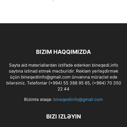
BIZIM HAQQIMIZDA
Sayta aid materiallardan istifadə edərkən bineqedi.info
saytına istinad etmək məcburidir. Reklam yerləşdirmək
üçün bineqediinfo@gmail.com ünvanına müraciət edə
bilərsiniz. Telefonlar (+994) 55 388 95 65, (+994) 70 350
22 44
Bizimlə əlaqə:
bineqediinfo@gmail.com
BIZI IZLƏYIN