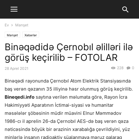
Ev
Manşet
Manşet
Xəbərlər
Binəqədidə Çernobıl əlilləri ilə
görüş keçirilib – FOTOLAR
228
0
28 Aprel 2021
Binəqədi rayonunda Çernobıl Atom Elektrik Stansiyasında
baş verən qəzanın 35 illiyinə həsr olunmuş görüş keçirilib.
Bineqedi.info
saytına verilən məlumata görə, Rayon İcra
Hakimiyyəti Aparatının İctimai-siyasi və humanitar
məsələlər şöbəsinin müdir müavini Elnur Məmmədov
1986-cı il aprelin 26-da Çernobıl AES-də baş verən qəza
nəticəsində böyük bir ərazinin xarabalığa çevrildiyini, yüz
minlərlə insanın radioaktiv şüalanmaya məruz qalaraq