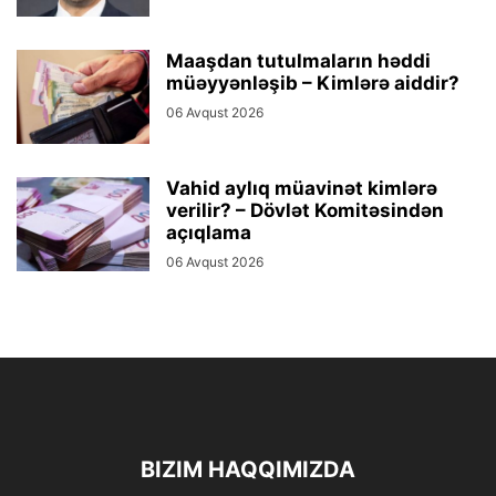
Maaşdan tutulmaların həddi
müəyyənləşib – Kimlərə aiddir?
06 Avqust 2026
Vahid aylıq müavinət kimlərə
verilir? – Dövlət Komitəsindən
açıqlama
06 Avqust 2026
BIZIM HAQQIMIZDA