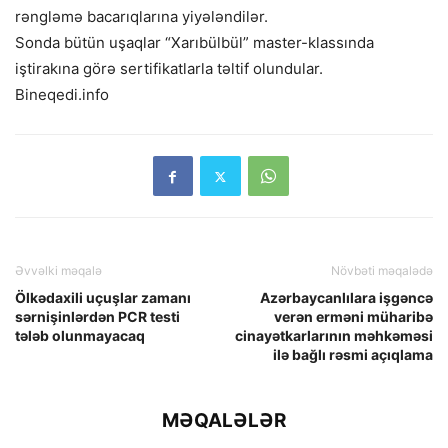
rəngləmə bacarıqlarına yiyələndilər.
Sonda bütün uşaqlar “Xarıbülbül” master-klassında
iştirakına görə sertifikatlarla təltif olundular.
Bineqedi.info
Əvvəlki məqalə
Növbəti məqalədə
Ölkədaxili uçuşlar zamanı
Azərbaycanlılara işgəncə
sərnişinlərdən PCR testi
verən erməni müharibə
tələb olunmayacaq
cinayətkarlarının məhkəməsi
ilə bağlı rəsmi açıqlama
MƏQALƏLƏR