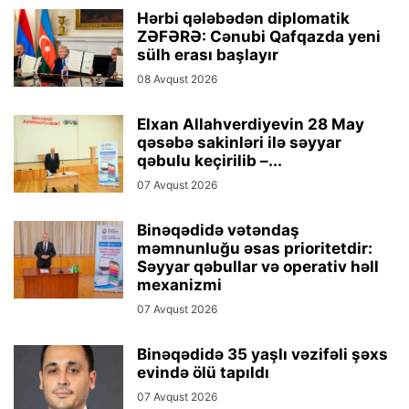
Hərbi qələbədən diplomatik
ZƏFƏRƏ: Cənubi Qafqazda yeni
sülh erası başlayır
08 Avqust 2026
Elxan Allahverdiyevin 28 May
qəsəbə sakinləri ilə səyyar
qəbulu keçirilib –...
07 Avqust 2026
Binəqədidə vətəndaş
məmnunluğu əsas prioritetdir:
Səyyar qəbullar və operativ həll
mexanizmi
07 Avqust 2026
Binəqədidə 35 yaşlı vəzifəli şəxs
evində ölü tapıldı
07 Avqust 2026