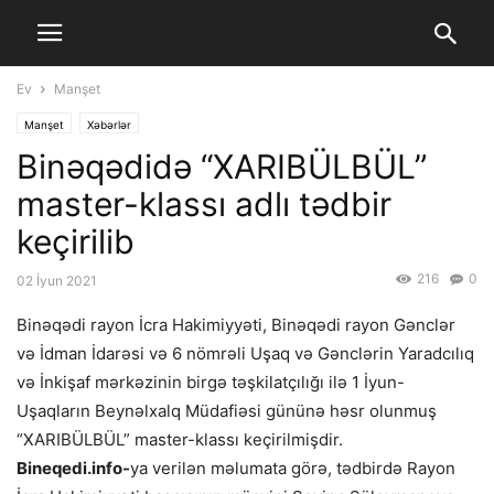
Ev
Manşet
Manşet
Xəbərlər
Binəqədidə “XARIBÜLBÜL”
master-klassı adlı tədbir
keçirilib
216
0
02 İyun 2021
Binəqədi rayon İcra Hakimiyyəti, Binəqədi rayon Gənclər
və İdman İdarəsi və 6 nömrəli Uşaq və Gənclərin Yaradcılıq
və İnkişaf mərkəzinin birgə təşkilatçılığı ilə 1 İyun-
Uşaqların Beynəlxalq Müdafiəsi gününə həsr olunmuş
“XARIBÜLBÜL” master-klassı keçirilmişdir.
Bineqedi.info-
ya verilən məlumata görə, tədbirdə Rayon