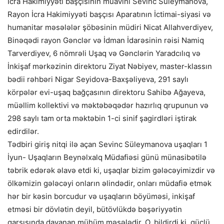
İcra Hakimiyyəti başçısının müavini Sevinc Süleymanova,
Rayon İcra Hakimiyyəti başçısı Aparatının İctimai-siyasi və
humanitar məsələlər şöbəsinin müdiri Nicat Allahverdiyev,
Binəqədi rayon Gənclər və İdman İdarəsinin rəisi Namiq
Tarverdiyev, 6 nömrəli Uşaq və Gənclərin Yaradcılıq və
İnkişaf mərkəzinin direktoru Ziyat Nəbiyev, master-klassın
bədii rəhbəri Nigar Seyidova-Baxşəliyeva, 291 saylı
körpələr evi-uşaq bağçasının direktoru Sahibə Ağayeva,
müəllim kollektivi və məktəbəqədər hazırlıq qrupunun və
298 saylı tam orta məktəbin 1-ci sinif şagirdləri iştirak
edirdilər.
Tədbiri giriş nitqi ilə açan Sevinc Süleymanova uşaqları 1
İyun- Uşaqların Beynəlxalq Müdafiəsi günü münasibətilə
təbrik edərək əlavə etdi ki, uşaqlar bizim gələcəyimizdir və
ölkəmizin gələcəyi onların əlindədir, onları müdafiə etmək
hər bir kəsin borcudur və uşaqların böyüməsi, inkişaf
etməsi bir dövlətin deyil, bütövlükdə bəşəriyyətin
qarşısında dayanan mühüm məsələdir. O, bildirdi ki, güclü