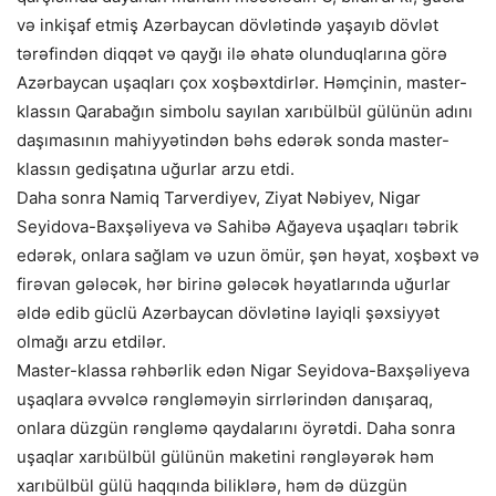
və inkişaf etmiş Azərbaycan dövlətində yaşayıb dövlət
tərəfindən diqqət və qayğı ilə əhatə olunduqlarına görə
Azərbaycan uşaqları çox xoşbəxtdirlər. Həmçinin, master-
klassın Qarabağın simbolu sayılan xarıbülbül gülünün adını
daşımasının mahiyyətindən bəhs edərək sonda master-
klassın gedişatına uğurlar arzu etdi.
Daha sonra Namiq Tarverdiyev, Ziyat Nəbiyev, Nigar
Seyidova-Baxşəliyeva və Sahibə Ağayeva uşaqları təbrik
edərək, onlara sağlam və uzun ömür, şən həyat, xoşbəxt və
firəvan gələcək, hər birinə gələcək həyatlarında uğurlar
əldə edib güclü Azərbaycan dövlətinə layiqli şəxsiyyət
olmağı arzu etdilər.
Master-klassa rəhbərlik edən Nigar Seyidova-Baxşəliyeva
uşaqlara əvvəlcə rəngləməyin sirrlərindən danışaraq,
onlara düzgün rəngləmə qaydalarını öyrətdi. Daha sonra
uşaqlar xarıbülbül gülünün maketini rəngləyərək həm
xarıbülbül gülü haqqında biliklərə, həm də düzgün