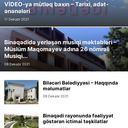
VİDEO-ya mütləq baxın – Tarixi, adət-
ənənələri
11 Dekabr 2021
Binəqədidə yerləşən musiqi məktəbləri –
Müslüm Maqomayev adına 26 nömrəli
Musiqi...
08 Dekabr 2021
Biləcəri Bələdiyyəsi – Haqqında
məlumatlar
08 Dekabr 2021
Binəqədi rayonunda fəaliyyət
göstərən ictimai təşkilatlar