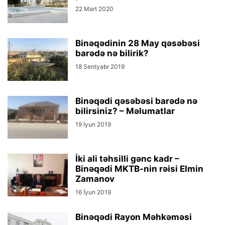
22 Mart 2020
Binəqədinin 28 May qəsəbəsi
barədə nə bilirik?
18 Sentyabr 2019
Binəqədi qəsəbəsi barədə nə
bilirsiniz? – Məlumatlar
19 İyun 2019
İki ali təhsilli gənc kadr –
Binəqədi MKTB-nin rəisi Elmin
Zamanov
16 İyun 2019
Binəqədi Rayon Məhkəməsi