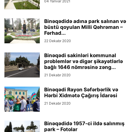
04 Yanvar 2021
Binəqədidə adına park salınan və
büstü qoyulan Milli Qəhrəman –
Fərhad...
22 Dekabr 2020
Binəqədi sakinləri kommunal
problemlər və digər şikayətlərlə
bağlı 1646 nömrəsinə zəng...
21 Dekabr 2020
Binəqədi Rayon Səfərbərlik və
Hərbi Xidmətə Çağırış İdarəsi
21 Dekabr 2020
Binəqədidə 1957-ci ildə salınmış
park – Fotolar