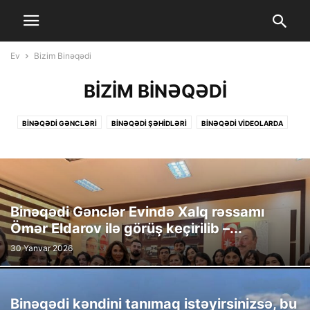
Ev
Bizim Binəqədi
BIZIM BINƏQƏDI
BINƏQƏDI GƏNCLƏRI
BİNƏQƏDİ ŞƏHİDLƏRİ
BINƏQƏDI VIDEOLARDA
BINƏQƏDININ TARIXI
BIZIM BINƏQƏDI
CƏMIYYƏT
FƏXRLƏRIMIZ
İCRA HAKIMIYYƏTI
MANŞET
SƏHIYYƏ
TƏHSIL
XƏBƏRLƏR
YENI XƏBƏRLƏR
Binəqədi Gənclər Evində Xalq rəssamı
Ömər Eldarov ilə görüş keçirilib –...
30 Yanvar 2026
Binəqədi kəndini tanımaq istəyirsinizsə, bu