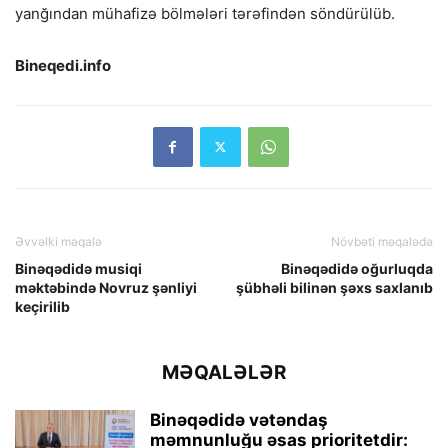
yanğından mühafizə bölmələri tərəfindən söndürülüb.
Bineqedi.info
Əvvəlki məqalə
Növbəti məqalədə
Binəqədidə musiqi
Binəqədidə oğurluqda
məktəbində Novruz şənliyi
şübhəli bilinən şəxs saxlanıb
keçirilib
MƏQALƏLƏR
Binəqədidə vətəndaş
məmnunluğu əsas prioritetdir: