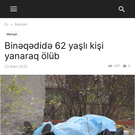
Ev
Manşet
Manşet
Binəqədidə 62 yaşlı kişi
yanaraq ölüb
167
0
23 Mart 2022