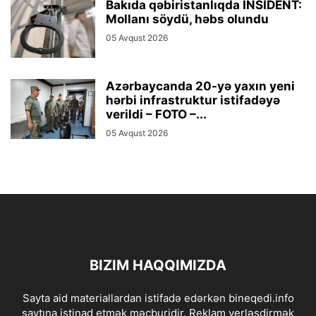
Bakıda qəbiristanlıqda İNSİDENT:
Mollanı söydü, həbs olundu
05 Avqust 2026
Azərbaycanda 20-yə yaxın yeni
hərbi infrastruktur istifadəyə
verildi – FOTO –...
05 Avqust 2026
BIZIM HAQQIMIZDA
Sayta aid materiallardan istifadə edərkən bineqedi.info
saytına istinad etmək məcburidir. Reklam yerləşdirmək