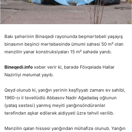
Bakı şəhərinin Binəqədi rayonunda beşmərtəbəli yaşayış
binasının beşinci mərtəbəsində ümumi sahəsi 50 m² olan
mənzilin yanar konstruksiyaları 15 m² sahədə yanıb.
Bineqedi.info
xəbər verir ki, barədə Fövqəladə Hallar
Nazirliyi məlumat yayıb.
Qeyd olunub ki, yanğın yerinin kəşfiyyatı zamanı ev sahibi,
1960-cı il təvəllüdlü Abbasov Nadir Ağadadaş oğlunun
(yataq xəstəsi) yanmış meyiti yanğınsöndürənlər
tərəfindən aşkar edilərək aidiyyəti üzrə təhvil verilib.
Mənzilin qalan hissəsi yanğından mühafizə olunub. Yanğın