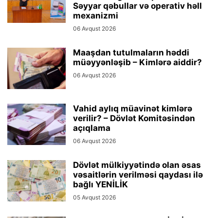
Səyyar qəbullar və operativ həll
mexanizmi
06 Avqust 2026
Maaşdan tutulmaların həddi
müəyyənləşib – Kimlərə aiddir?
06 Avqust 2026
Vahid aylıq müavinət kimlərə
verilir? – Dövlət Komitəsindən
açıqlama
06 Avqust 2026
Dövlət mülkiyyətində olan əsas
vəsaitlərin verilməsi qaydası ilə
bağlı YENİLİK
05 Avqust 2026