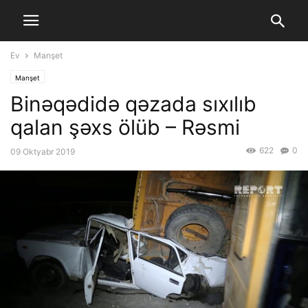
Ev
Manşet
Manşet
Binəqədidə qəzada sıxılıb
qalan şəxs ölüb – Rəsmi
622
0
09 Oktyabr 2019