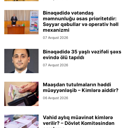
Binəqədidə vətəndaş
məmnunluğu əsas prioritetdir:
Səyyar qəbullar və operativ həll
mexanizmi
07 Avqust 2026
Binəqədidə 35 yaşlı vəzifəli şəxs
evində ölü tapıldı
07 Avqust 2026
Maaşdan tutulmaların həddi
müəyyənləşib – Kimlərə aiddir?
06 Avqust 2026
Vahid aylıq müavinət kimlərə
verilir? – Dövlət Komitəsindən