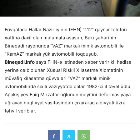
Fövqəladə Hallar Nazirliyinin (FHN) “112” qaynar telefon
xəttinə daxil olan məlumata əsasən, Bakı şəhərinin
Binəqədi rayonunda “VAZ” markalı minik avtomobili ilə
“KamAZ” markalı yük avtomobili toqquşub.
Bineqedi.info
saytı FHN-ə istinadən xəbər verir ki, hadisə
yerinə cəlb olunan Xüsusi Riskli Xilasetmə Xidmətinin
müvafiq xilasetmə qüvvələri “VAZ” markalı minik
avtomobilində sıxılı vəziyyətdə qalan 1982-ci il təvəllüdlü
Ağakişiyev Faiq Mirzəfər oğlunun meyitini deformasiyaya
uğrayan nəqliyyat vasitəsindən çıxararaq aidiyyəti üzrə
təhvil veriblər.