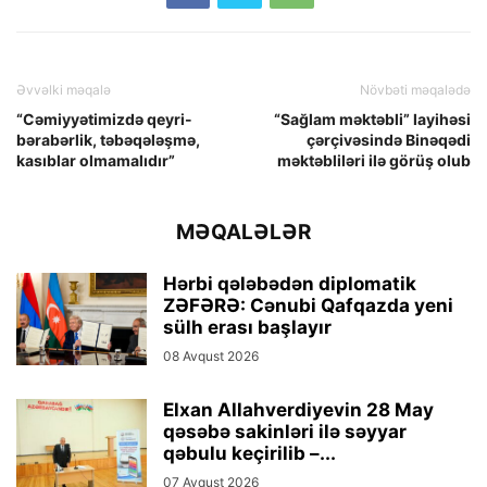
Əvvəlki məqalə
Növbəti məqalədə
“Cəmiyyətimizdə qeyri-
“Sağlam məktəbli” layihəsi
bərabərlik, təbəqələşmə,
çərçivəsində Binəqədi
kasıblar olmamalıdır”
məktəbliləri ilə görüş olub
MƏQALƏLƏR
Hərbi qələbədən diplomatik
ZƏFƏRƏ: Cənubi Qafqazda yeni
sülh erası başlayır
08 Avqust 2026
Elxan Allahverdiyevin 28 May
qəsəbə sakinləri ilə səyyar
qəbulu keçirilib –...
07 Avqust 2026