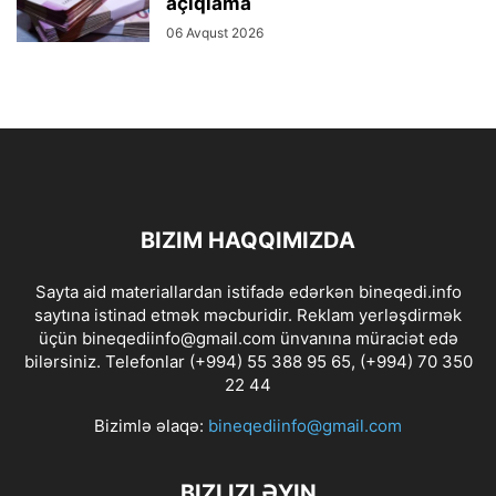
açıqlama
06 Avqust 2026
BIZIM HAQQIMIZDA
Sayta aid materiallardan istifadə edərkən bineqedi.info
saytına istinad etmək məcburidir. Reklam yerləşdirmək
üçün bineqediinfo@gmail.com ünvanına müraciət edə
bilərsiniz. Telefonlar (+994) 55 388 95 65, (+994) 70 350
22 44
Bizimlə əlaqə:
bineqediinfo@gmail.com
BIZI IZLƏYIN