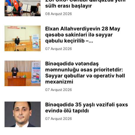
sülh erası başlayır
08 Avqust 2026
Elxan Allahverdiyevin 28 May
qəsəbə sakinləri ilə səyyar
qəbulu keçirilib –...
07 Avqust 2026
Binəqədidə vətəndaş
məmnunluğu əsas prioritetdir:
Səyyar qəbullar və operativ həll
mexanizmi
07 Avqust 2026
Binəqədidə 35 yaşlı vəzifəli şəxs
evində ölü tapıldı
07 Avqust 2026