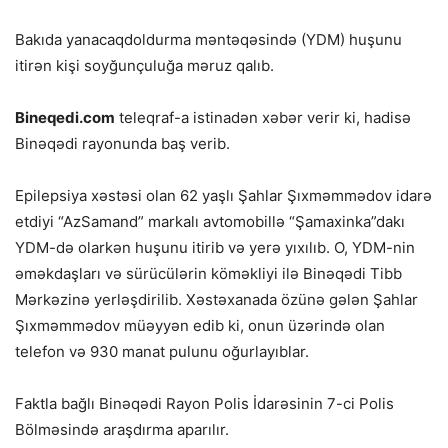
Bakıda yanacaqdoldurma məntəqəsində (YDM) huşunu
itirən kişi soyğunçuluğa məruz qalıb.
Bineqedi.com
teleqraf-a istinadən xəbər verir ki, hadisə
Binəqədi rayonunda baş verib.
Epilepsiya xəstəsi olan 62 yaşlı Şahlar Şıxməmmədov idarə
etdiyi “AzSamand” markalı avtomobillə “Şamaxinka”dakı
YDM-də olarkən huşunu itirib və yerə yıxılıb. O, YDM-nin
əməkdaşları və sürücülərin köməkliyi ilə Binəqədi Tibb
Mərkəzinə yerləşdirilib. Xəstəxanada özünə gələn Şahlar
Şıxməmmədov müəyyən edib ki, onun üzərində olan
telefon və 930 manat pulunu oğurlayıblar.
Faktla bağlı Binəqədi Rayon Polis İdarəsinin 7-ci Polis
Bölməsində araşdırma aparılır.