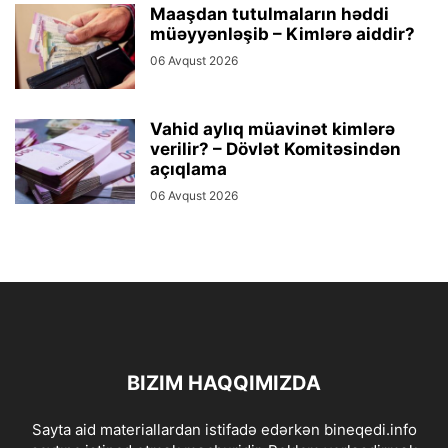
Maaşdan tutulmaların həddi
müəyyənləşib – Kimlərə aiddir?
06 Avqust 2026
Vahid aylıq müavinət kimlərə
verilir? – Dövlət Komitəsindən
açıqlama
06 Avqust 2026
BIZIM HAQQIMIZDA
Sayta aid materiallardan istifadə edərkən bineqedi.info