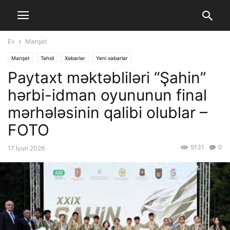
Ev
Manşet
Manşet
Təhsil
Xəbərlər
Yeni xəbərlər
Paytaxt məktəbliləri “Şahin”
hərbi-idman oyununun final
mərhələsinin qalibi olublar –
FOTO
9131
0
17 İyun 2026