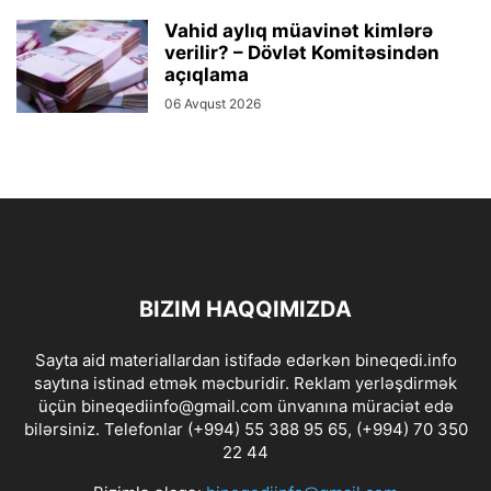
Vahid aylıq müavinət kimlərə
verilir? – Dövlət Komitəsindən
açıqlama
06 Avqust 2026
BIZIM HAQQIMIZDA
Sayta aid materiallardan istifadə edərkən bineqedi.info
saytına istinad etmək məcburidir. Reklam yerləşdirmək
üçün bineqediinfo@gmail.com ünvanına müraciət edə
bilərsiniz. Telefonlar (+994) 55 388 95 65, (+994) 70 350
22 44