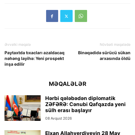
Əvvəlki məqalə
Növbəti məqalədə
Paytaxtda tıxacları azaldacaq
Binəqədidə sürücü sükan
nəhəng layihə: Yeni prospekt
arxasında öldü
inşa edilir
MƏQALƏLƏR
Hərbi qələbədən diplomatik
ZƏFƏRƏ: Cənubi Qafqazda yeni
sülh erası başlayır
08 Avqust 2026
Elxan Allahverdiyevin 28 May