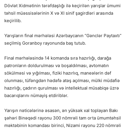
Dövlət Xidmətinin tərəfdaşlığı ilə keçirilən yarışlar ümumi
təhsil müəssisələrinin X və XI sinif şagirdləri arasında
keçirilib.
Yarışların final mərhələsi Azərbaycanın “Gənclər Paytaxtı”
seçilmiş Goranboy rayonunda baş tutub.
Final mərhələsində 14 komanda sıra hazırlığı, darağa
patronların doldurulması və boşaldılması, avtomatın
sökülməsi və yığılması, fiziki hazırlıq, maneələrin dəf
olunması, tüfəngdən hədəfə atəş açılması, mülki müdafiə
hazırlığı, çadırın qurulması və intellektual müsabiqə üzrə
bacarıqlarını nümayiş etdiriblər.
Yarışın nəticələrinə əsasən, ən yüksək xal toplayan Bakı
şəhəri Binəqədi rayonu 300 nömrəli tam orta ümumtəhsil
məktəbinin komandası birinci, Nizami rayonu 220 nömrəli