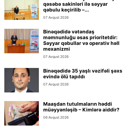
qəsəbə sakinləri ilə səyyar
qəbulu keçirilib –...
07 Avqust 2026
Binəqədidə vətəndaş
məmnunluğu əsas prioritetdir:
Səyyar qəbullar və operativ həll
mexanizmi
07 Avqust 2026
Binəqədidə 35 yaşlı vəzifəli şəxs
evində ölü tapıldı
07 Avqust 2026
Maaşdan tutulmaların həddi
müəyyənləşib – Kimlərə aiddir?
06 Avqust 2026