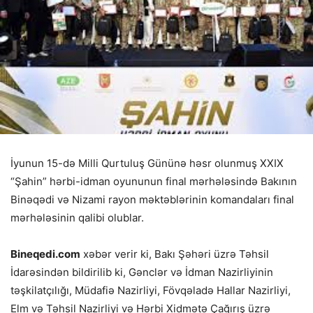
İyunun 15-də Milli Qurtuluş Gününə həsr olunmuş XXIX
“Şahin” hərbi-idman oyununun final mərhələsində Bakının
Binəqədi və Nizami rayon məktəblərinin komandaları final
mərhələsinin qalibi olublar.
Bineqedi.com
xəbər verir ki, Bakı Şəhəri üzrə Təhsil
İdarəsindən bildirilib ki, Gənclər və İdman Nazirliyinin
təşkilatçılığı, Müdafiə Nazirliyi, Fövqəladə Hallar Nazirliyi,
Elm və Təhsil Nazirliyi və Hərbi Xidmətə Çağırış üzrə