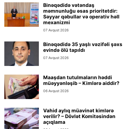
Binəqədidə vətəndaş
məmnunluğu əsas prioritetdir:
Səyyar qəbullar və operativ həll
mexanizmi
07 Avqust 2026
Binəqədidə 35 yaşlı vəzifəli şəxs
evində ölü tapıldı
07 Avqust 2026
Maaşdan tutulmaların həddi
müəyyənləşib – Kimlərə aiddir?
06 Avqust 2026
Vahid aylıq müavinət kimlərə
verilir? – Dövlət Komitəsindən
açıqlama