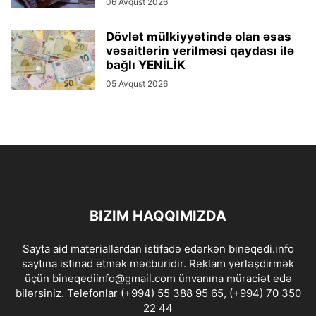
06 Avqust 2026
Dövlət mülkiyyətində olan əsas
vəsaitlərin verilməsi qaydası ilə
bağlı YENİLİK
05 Avqust 2026
BIZIM HAQQIMIZDA
Sayta aid materiallardan istifadə edərkən bineqedi.info
saytına istinad etmək məcburidir. Reklam yerləşdirmək
üçün bineqediinfo@gmail.com ünvanına müraciət edə
bilərsiniz. Telefonlar (+994) 55 388 95 65, (+994) 70 350
22 44