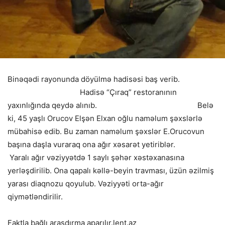
Binəqədi rayonunda döyülmə hadisəsi baş verib.
Hadisə “Çıraq” restoranının
yaxınlığında qeydə alınıb. Belə
ki, 45 yaşlı Orucov Elşən Elxan oğlu naməlum şəxslərlə
mübahisə edib. Bu zaman naməlum şəxslər E.Orucovun
başına daşla vuraraq ona ağır xəsarət yetiriblər.
Yaralı ağır vəziyyətdə 1 saylı şəhər xəstəxanasına
yerləşdirilib. Ona qapalı kəllə-beyin travması, üzün əzilmiş
yarası diaqnozu qoyulub. Vəziyyəti orta-ağır
qiymətləndirilir.
Faktla bağlı araşdırma aparılır.lent.az