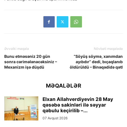
Əvvəlki məqalə
Növbəti məqalədə
Bunu etməsəniz 20 gün
“Söyüş söymə, xanımdan
sonra cərimələnəcəksiniz –
ayıbdır” dedi, bıçaqlanıb
Mexanizm işə düşdü
öldürüldü – Binəqədidə qətl
MƏQALƏLƏR
Elxan Allahverdiyevin 28 May
qəsəbə sakinləri ilə səyyar
qəbulu keçirilib –...
07 Avqust 2026