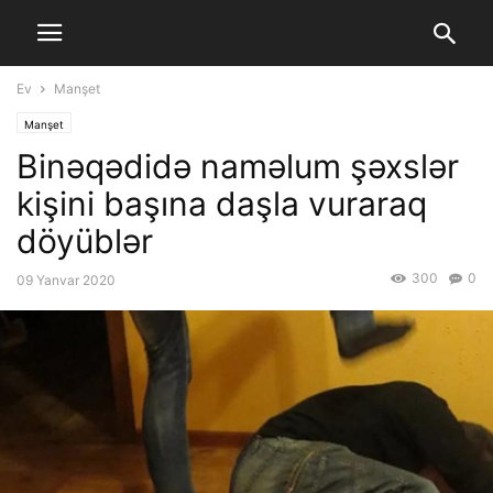
Ev
Manşet
Manşet
Binəqədidə naməlum şəxslər
kişini başına daşla vuraraq
döyüblər
300
0
09 Yanvar 2020