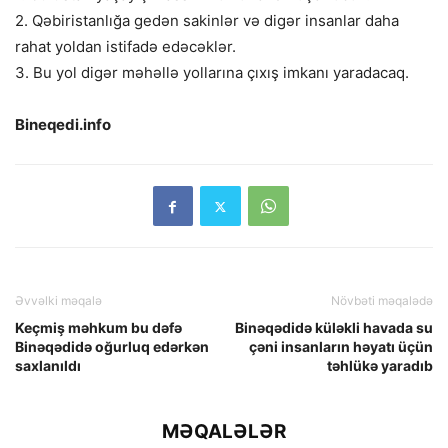
2. Qəbiristanlığa gedən sakinlər və digər insanlar daha
rahat yoldan istifadə edəcəklər.
3. Bu yol digər məhəllə yollarına çıxış imkanı yaradacaq.
Bineqedi.info
Əvvəlki məqalə
Növbəti məqalədə
Keçmiş məhkum bu dəfə
Binəqədidə küləkli havada su
Binəqədidə oğurluq edərkən
çəni insanların həyatı üçün
saxlanıldı
təhlükə yaradıb
MƏQALƏLƏR