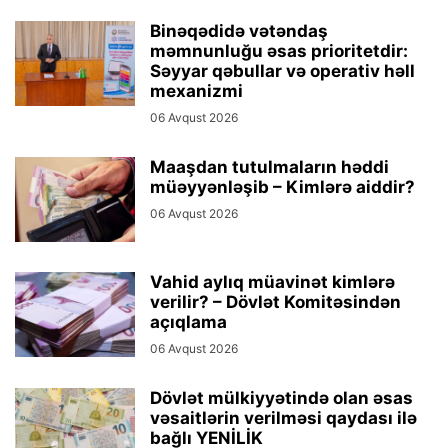
Binəqədidə vətəndaş
məmnunluğu əsas prioritetdir:
Səyyar qəbullar və operativ həll
mexanizmi
06 Avqust 2026
Maaşdan tutulmaların həddi
müəyyənləşib – Kimlərə aiddir?
06 Avqust 2026
Vahid aylıq müavinət kimlərə
verilir? – Dövlət Komitəsindən
açıqlama
06 Avqust 2026
Dövlət mülkiyyətində olan əsas
vəsaitlərin verilməsi qaydası ilə
bağlı YENİLİK