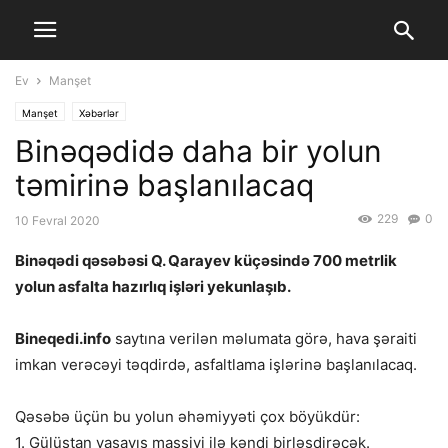
Ev
Manşet
Manşet
Xəbərlər
Binəqədidə daha bir yolun
təmirinə başlanılacaq
229
0
10 Fevral 2020
Binəqədi qəsəbəsi Q. Qarayev küçəsində 700 metrlik
yolun asfalta hazırlıq işləri yekunlaşıb.
Bineqedi.info
saytına verilən məlumata görə, hava şəraiti
imkan verəcəyi təqdirdə, asfaltlama işlərinə başlanılacaq.
Qəsəbə üçün bu yolun əhəmiyyəti çox böyükdür:
1. Gülüstan yaşayış massivi ilə kəndi birləşdirəcək.