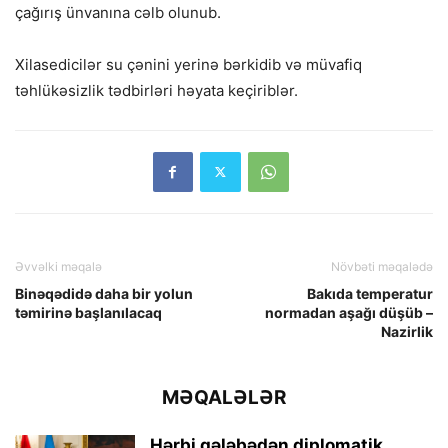
çağırış ünvanına cəlb olunub.
Xilasedicilər su çənini yerinə bərkidib və müvafiq
təhlükəsizlik tədbirləri həyata keçiriblər.
Əvvəlki məqalə
Növbəti məqalədə
Binəqədidə daha bir yolun
Bakıda temperatur
təmirinə başlanılacaq
normadan aşağı düşüb –
Nazirlik
MƏQALƏLƏR
Hərbi qələbədən diplomatik