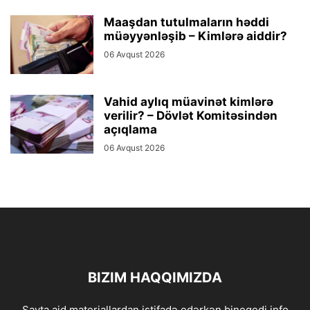
Maaşdan tutulmaların həddi
müəyyənləşib – Kimlərə aiddir?
06 Avqust 2026
Vahid aylıq müavinət kimlərə
verilir? – Dövlət Komitəsindən
açıqlama
06 Avqust 2026
BIZIM HAQQIMIZDA
Sayta aid materiallardan istifadə edərkən bineqedi.info