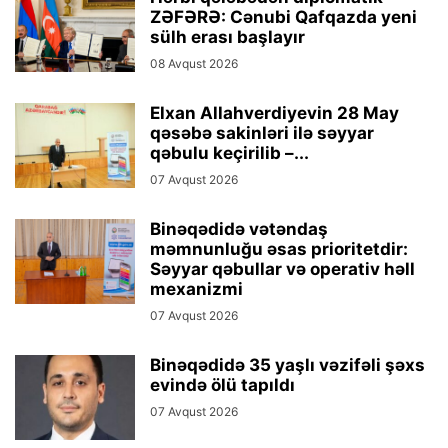
ZƏFƏRƏ: Cənubi Qafqazda yeni
sülh erası başlayır
08 Avqust 2026
Elxan Allahverdiyevin 28 May
qəsəbə sakinləri ilə səyyar
qəbulu keçirilib –...
07 Avqust 2026
Binəqədidə vətəndaş
məmnunluğu əsas prioritetdir:
Səyyar qəbullar və operativ həll
mexanizmi
07 Avqust 2026
Binəqədidə 35 yaşlı vəzifəli şəxs
evində ölü tapıldı
07 Avqust 2026