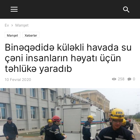
Ev
Manşet
Manşet
Xəbərlər
Binəqədidə küləkli havada su
çəni insanların həyatı üçün
təhlükə yaradıb
258
0
10 Fevral 2020