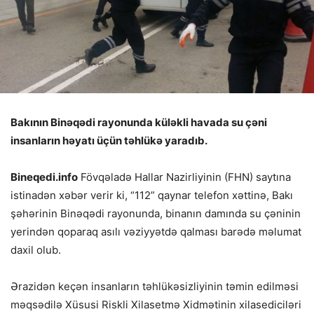
Bakının Binəqədi rayonunda küləkli havada su çəni
insanların həyatı üçün təhlükə yaradıb.
Bineqedi.info
Fövqəladə Hallar Nazirliyinin (FHN) saytına
istinadən xəbər verir ki, “112” qaynar telefon xəttinə, Bakı
şəhərinin Binəqədi rayonunda, binanın damında su çəninin
yerindən qoparaq asılı vəziyyətdə qalması barədə məlumat
daxil olub.
Ərazidən keçən insanların təhlükəsizliyinin təmin edilməsi
məqsədilə Xüsusi Riskli Xilasetmə Xidmətinin xilasediciləri