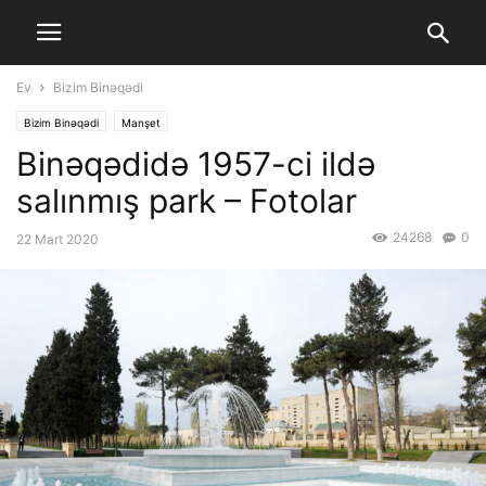
Ev
Bizim Binəqədi
Bizim Binəqədi
Manşet
Binəqədidə 1957-ci ildə
salınmış park – Fotolar
24268
0
22 Mart 2020