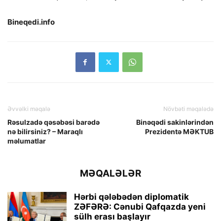
Bineqedi.info
Əvvəlki məqalə
Növbəti məqalədə
Rəsulzadə qəsəbəsi barədə
Binəqədi sakinlərindən
nə bilirsiniz? – Maraqlı
Prezidentə MƏKTUB
məlumatlar
MƏQALƏLƏR
Hərbi qələbədən diplomatik
ZƏFƏRƏ: Cənubi Qafqazda yeni
sülh erası başlayır