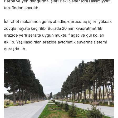
Bərpa və yenidənqurma işləri Bakı Şəhər İcra Hakimiyyəti
tərəfindən aparılıb.
İstirahət məkanında geniş abadlıq-quruculuq işləri yüksək
zövqlə həyata keçirilib. Burada 20 min kvadratmetrlik
ərazidə yerli şəraitə uyğun müxtəlif ağac və gül kolları
əkilib. Yaşıllaşdırılan ərazidə avtomatik suvarma sistemi
quraşdırılıb.