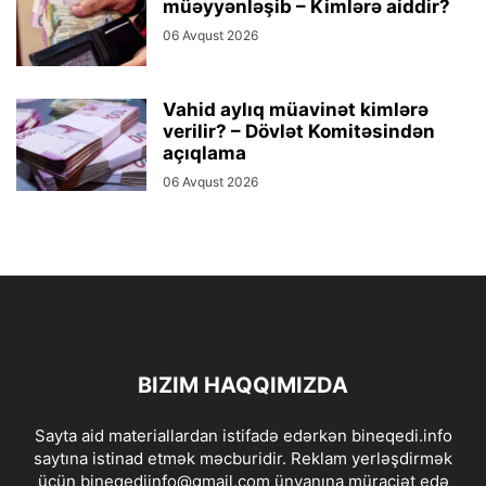
müəyyənləşib – Kimlərə aiddir?
06 Avqust 2026
Vahid aylıq müavinət kimlərə
verilir? – Dövlət Komitəsindən
açıqlama
06 Avqust 2026
BIZIM HAQQIMIZDA
Sayta aid materiallardan istifadə edərkən bineqedi.info
saytına istinad etmək məcburidir. Reklam yerləşdirmək
üçün bineqediinfo@gmail.com ünvanına müraciət edə