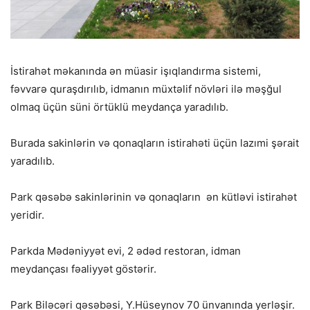
İstirahət məkanında ən müasir işıqlandırma sistemi,
fəvvarə quraşdırılıb, idmanın müxtəlif növləri ilə məşğul
olmaq üçün süni örtüklü meydança yaradılıb.
Burada sakinlərin və qonaqların istirahəti üçün lazımi şərait
yaradılıb.
Park qəsəbə sakinlərinin və qonaqların ən kütləvi istirahət
yeridir.
Parkda Mədəniyyət evi, 2 ədəd restoran, idman
meydançası fəaliyyət göstərir.
Park Biləcəri qəsəbəsi, Y.Hüseynov 70 ünvanında yerləşir.