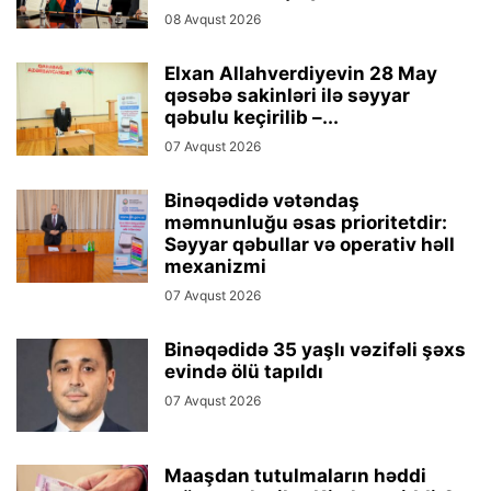
08 Avqust 2026
Elxan Allahverdiyevin 28 May
qəsəbə sakinləri ilə səyyar
qəbulu keçirilib –...
07 Avqust 2026
Binəqədidə vətəndaş
məmnunluğu əsas prioritetdir:
Səyyar qəbullar və operativ həll
mexanizmi
07 Avqust 2026
Binəqədidə 35 yaşlı vəzifəli şəxs
evində ölü tapıldı
07 Avqust 2026
Maaşdan tutulmaların həddi