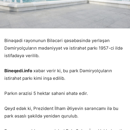
Binəqədi rayonunun Biləcəri qəsəbəsində yerləşən
Dəmiryolçuların mədəniyyət və istirahət parkı 1957-ci ildə
istifadəyə verilib.
Bineqedi.info
xəbər verir ki, bu park Dəmiryolçuların
istirahət parkı kimi inşa edilib.
Parkın ərazisi 5 hektar sahəni əhatə edir.
Qeyd edək ki, Prezident İlham Əliyevin sərəncamı ilə bu
park əsaslı şəkildə yenidən qurulub.