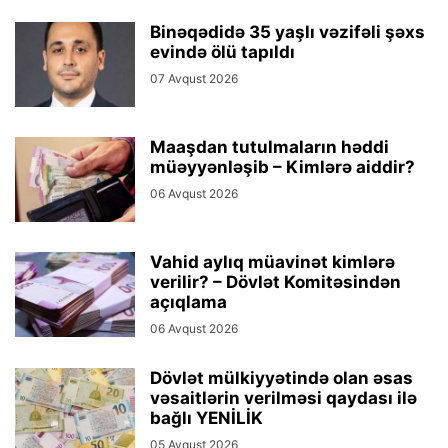
Binəqədidə 35 yaşlı vəzifəli şəxs
evində ölü tapıldı
07 Avqust 2026
Maaşdan tutulmaların həddi
müəyyənləşib – Kimlərə aiddir?
06 Avqust 2026
Vahid aylıq müavinət kimlərə
verilir? – Dövlət Komitəsindən
açıqlama
06 Avqust 2026
Dövlət mülkiyyətində olan əsas
vəsaitlərin verilməsi qaydası ilə
bağlı YENİLİK
05 Avqust 2026