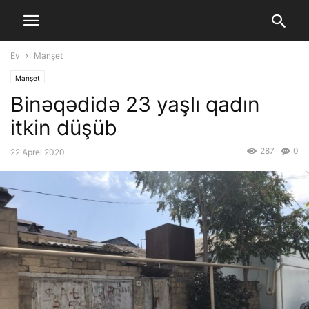
Ev
Manşet
Manşet
Binəqədidə 23 yaşlı qadın
itkin düşüb
287
0
22 Aprel 2020