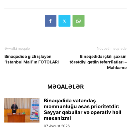
Əvvəlki məqalə
Növbəti məqalədə
Binəqədidə gizli işləyən
Binəqədidə içkili şəxsin
“İstanbul Mall”ın FOTOLARI
törətdiyi qətlin təfərrüatları –
Məhkəmə
MƏQALƏLƏR
Binəqədidə vətəndaş
məmnunluğu əsas prioritetdir:
Səyyar qəbullar və operativ həll
mexanizmi
07 Avqust 2026