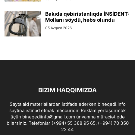
Bakıda qəbiristanlıqda İNSİDENT:
Mollanı söydü, həbs olundu
05 Avqust 2026
BIZIM HAQQIMIZDA
Sayta aid materiallardan istifadə edərkən bineqedi.info
saytına istinad etmək məcburidir. Reklam yerləşdirmək
üçün bineqediinfo@gmail.com ünvanına müraciət edə
bilərsiniz. Telefonlar (+994) 55 388 95 65, (+994) 70 350
22 44