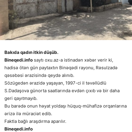
Bakıda qadın itkin düşüb.
Bineqedi.info
saytı oxu.az-a istinadən xəbər verir ki,
hadisə ötən gün paytaxtın Binəqədi rayonu, Rəsulzadə
qəsəbəsi ərazisində qeydə alınıb.
Sözügedən ərazidə yaşayan, 1997-ci il təvəllüdlü
S.Dadaşova günorta saatlarında evdən çıxıb və bir daha
geri qayıtmayıb.
Bu barədə onun həyat yoldaşı hüquq-mühafizə orqanlarına
ərizə ilə müraciət edib.
Faktla bağlı araşdırma aparılır.
Bineqedi.info