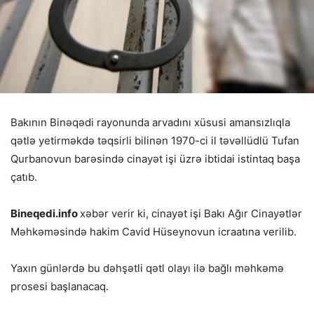
Bakının Binəqədi rayonunda arvadını xüsusi amansızlıqla
qətlə yetirməkdə təqsirli bilinən 1970-ci il təvəllüdlü Tufan
Qurbanovun barəsində cinayət işi üzrə ibtidai istintaq başa
çatıb.
Bineqedi.info
xəbər verir ki, cinayət işi Bakı Ağır Cinayətlər
Məhkəməsində hakim Cavid Hüseynovun icraatına verilib.
Yaxın günlərdə bu dəhşətli qətl olayı ilə bağlı məhkəmə
prosesi başlanacaq.