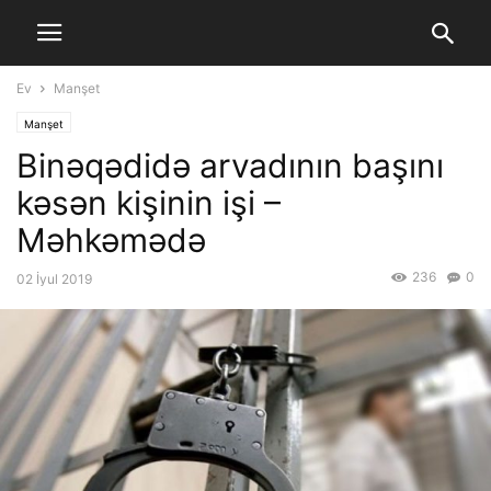
Ev
Manşet
Manşet
Binəqədidə arvadının başını
kəsən kişinin işi –
Məhkəmədə
236
0
02 İyul 2019