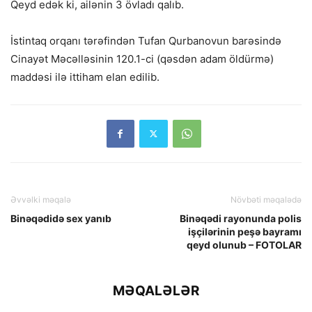
Qeyd edək ki, ailənin 3 övladı qalıb.
İstintaq orqanı tərəfindən Tufan Qurbanovun barəsində
Cinayət Məcəlləsinin 120.1-ci (qəsdən adam öldürmə)
maddəsi ilə ittiham elan edilib.
Əvvəlki məqalə
Növbəti məqalədə
Binəqədidə sex yanıb
Binəqədi rayonunda polis
işçilərinin peşə bayramı
qeyd olunub – FOTOLAR
MƏQALƏLƏR