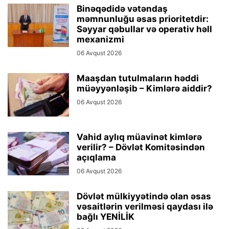
Binəqədidə vətəndaş
məmnunluğu əsas prioritetdir:
Səyyar qəbullar və operativ həll
mexanizmi
06 Avqust 2026
Maaşdan tutulmaların həddi
müəyyənləşib – Kimlərə aiddir?
06 Avqust 2026
Vahid aylıq müavinət kimlərə
verilir? – Dövlət Komitəsindən
açıqlama
06 Avqust 2026
Dövlət mülkiyyətində olan əsas
vəsaitlərin verilməsi qaydası ilə
bağlı YENİLİK