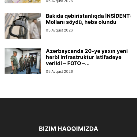
05 Avqust 2026
Bakıda qəbiristanlıqda İNSİDENT:
Mollanı söydü, həbs olundu
05 Avqust 2026
Azərbaycanda 20-yə yaxın yeni
hərbi infrastruktur istifadəyə
verildi – FOTO –...
05 Avqust 2026
BIZIM HAQQIMIZDA