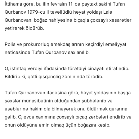
İttihama görə, bu ilin fevralın 11-də paytaxt sakini Tufan
Qurbanov 1979-cu il təvəllüdlü həyat yoldaşı Lalə
Qurbanovanı boğaz nahiyəsinə bıçaqla çoxsaylı xəsarətlər
yetirərək öldürüb.
Polis və prokurorluq əməkdaşlarının keçirdiyi əməliyyat
nəticəsində Tufan Qurbanov saxlanılıb.
O, istintaq verdiyi ifadəsində törətdiyi cinayəti etiraf edib.
Bildirib ki, qətli qısqancliq zəminində törədib.
Tufan Qurbanovun ifadəsinə görə, həyat yoldaşının başqa
şəxslər münasibətinin olduğundan şübhələnib və
əsəblərinə hakim ola bilməyərək onu öldürmək qərarına
gəlib. O, evdə xanımına çoxsaylı bıçaq zərbələri endirib və
onun öldüyünə əmin olmaq üçün boğazını kəsib.