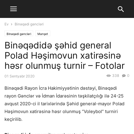
Ev
Binəqədi gəncləri
Binəqədi gəncləri
Manşet
Binəqədidə şəhid general
Polad Həşimovun xatirəsinə
həsr olunmuş turnir – Fotolar
338
0
01 Sentyabr 2020
Binəqədi Rayon İcra Hakimiyyətinin dəstəyi, Binəqədi
rayon Gənclər və İdman İdarəsinin təşkilatçılığı ilə 24-25
avqust 2020-ci il tarixlərində Şəhid general-mayor Polad
Həşimovun xatirəsinə həsr olunmuş “Voleybol” turniri
keçirilib.