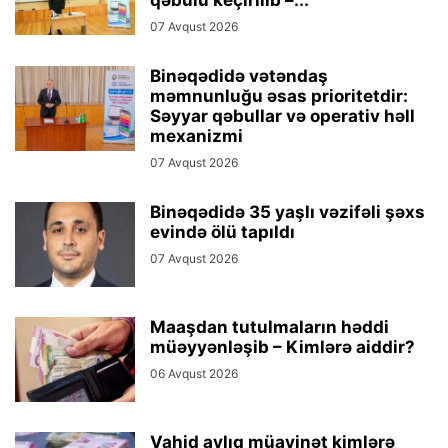
qəbulu keçirilib –...
07 Avqust 2026
Binəqədidə vətəndaş
məmnunluğu əsas prioritetdir:
Səyyar qəbullar və operativ həll
mexanizmi
07 Avqust 2026
Binəqədidə 35 yaşlı vəzifəli şəxs
evində ölü tapıldı
07 Avqust 2026
Maaşdan tutulmaların həddi
müəyyənləşib – Kimlərə aiddir?
06 Avqust 2026
Vahid aylıq müavinət kimlərə