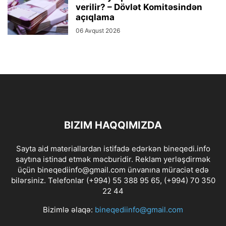
verilir? – Dövlət Komitəsindən
açıqlama
06 Avqust 2026
BIZIM HAQQIMIZDA
Sayta aid materiallardan istifadə edərkən bineqedi.info
saytına istinad etmək məcburidir. Reklam yerləşdirmək
üçün bineqediinfo@gmail.com ünvanına müraciət edə
bilərsiniz. Telefonlar (+994) 55 388 95 65, (+994) 70 350
22 44
Bizimlə əlaqə:
bineqediinfo@gmail.com