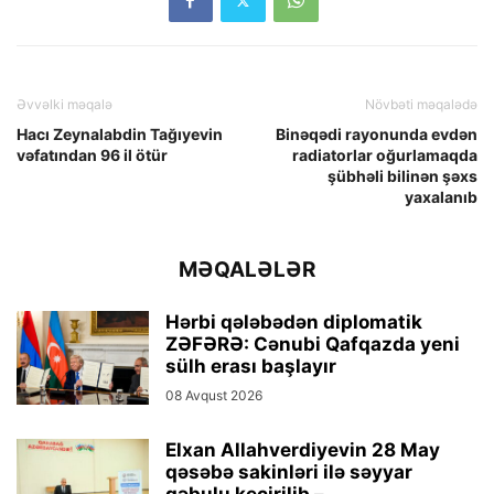
Əvvəlki məqalə
Növbəti məqalədə
Hacı Zeynalabdin Tağıyevin
Binəqədi rayonunda evdən
vəfatından 96 il ötür
radiatorlar oğurlamaqda
şübhəli bilinən şəxs
yaxalanıb
MƏQALƏLƏR
Hərbi qələbədən diplomatik
ZƏFƏRƏ: Cənubi Qafqazda yeni
sülh erası başlayır
08 Avqust 2026
Elxan Allahverdiyevin 28 May
qəsəbə sakinləri ilə səyyar