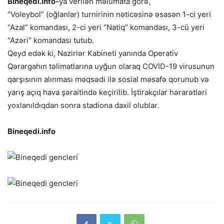
Bineqedi.info-
ya verilən məlumata görə,
“Voleybol” (oğlanlar) turnirinin nəticəsinə əsasən 1-ci yeri
“Azal” komandası, 2-ci yeri “Natiq” komandası, 3-cü yeri
“Azəri” komandası tutub.
Qeyd edək ki, Nazirlər Kabineti yanında Operativ
Qərargahın təlimatlarına uyğun olaraq COVID-19 virusunun
qarşısının alınması məqsədi ilə sosial məsafə qorunub və
yarış açıq hava şəraitində keçirilib. İştirakçılar hərarətləri
yoxlanıldıqdan sonra stadiona daxil olublar.
Bineqedi.info