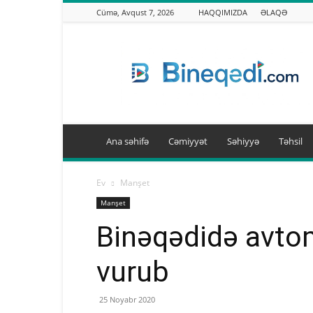
Cümə, Avqust 7, 2026
HAQQIMIZDA
ƏLAQƏ
Binəqədi.info
Ana səhifə
Cəmiyyət
Səhiyyə
Təhsil
Ev
Manşet
Manşet
Binəqədidə avtom
vurub
25 Noyabr 2020