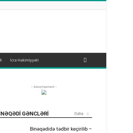
i
İcra Hakimiyyəti
- Advertisement -
INƏQƏDI GƏNCLƏRI
Daha
Binəqədidə tədbir keçirilib –