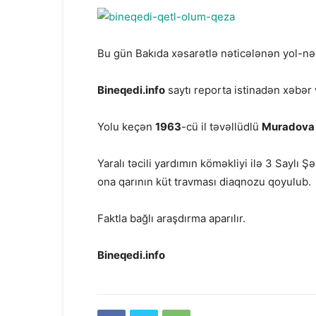
Bu gün Bakıda xəsarətlə nəticələnən yol-nəq
Bineqedi.info
saytı reporta istinadən xəbər 
Yolu keçən
1963
-cü il təvəllüdlü
Muradova 
Yaralı təcili yardımın köməkliyi ilə 3 Saylı 
ona qarının küt travması diaqnozu qoyulub.
Faktla bağlı araşdırma aparılır.
Bineqedi.info