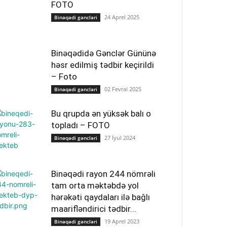
FOTO
24 Aprel 2025
Binəqədi gəncləri
Binəqədidə Gənclər Gününə
həsr edilmiş tədbir keçirildi
– Foto
02 Fevral 2025
Binəqədi gəncləri
Bu qrupda ən yüksək balı o
topladı – FOTO
27 İyul 2024
Binəqədi gəncləri
Binəqədi rayon 244 nömrəli
tam orta məktəbdə yol
hərəkəti qaydaları ilə bağlı
maarifləndirici tədbir...
19 Aprel 2023
Binəqədi gəncləri