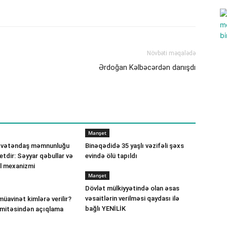
Növbəti məqalədə
Ərdoğan Kəlbəcərdən danışdı
Manşet
 vətəndaş məmnunluğu
Binəqədidə 35 yaşlı vəzifəli şəxs
etdir: Səyyar qəbullar və
evində ölü tapıldı
ll mexanizmi
Manşet
Dövlət mülkiyyətində olan əsas
vəsaitlərin verilməsi qaydası ilə
müavinət kimlərə verilir?
bağlı YENİLİK
omitəsindən açıqlama