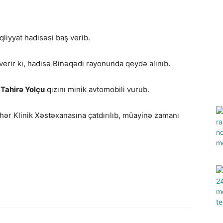
liyyat hadisəsi baş verib.
verir ki, hadisə Binəqədi rayonunda qeydə alınıb.
Tahirə Yolçu
qızını minik avtomobili vurub.
Şəhər Klinik Xəstəxanasına çatdırılıb, müayinə zamanı