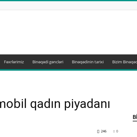
Fəxrlərimiz
Binəqədi gəncləri
Binəqədinin tarixi
Bizim Binəqəd
obil qadın piyadanı
B
246
0