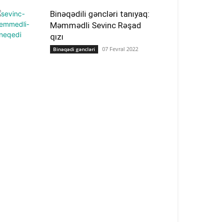
Binəqədili gəncləri tanıyaq:
Məmmədli Sevinc Rəşad
qızı
07 Fevral 2022
Binəqədi gəncləri