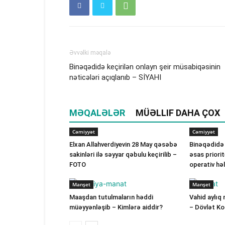
Əvvəlki məqalə
Binəqədidə keçirilən onlayn şeir müsabiqəsinin
nəticələri açıqlanıb – SİYAHI
MƏQALƏLƏR
MÜƏLLIF DAHA ÇOX
Cəmiyyət
Cəmiyyət
Elxan Allahverdiyevin 28 May qəsəbə
Binəqədidə
sakinləri ilə səyyar qəbulu keçirilib –
əsas priorit
FOTO
operativ hə
Manşet
Manşet
Maaşdan tutulmaların həddi
Vahid aylıq 
müəyyənləşib – Kimlərə aiddir?
– Dövlət K