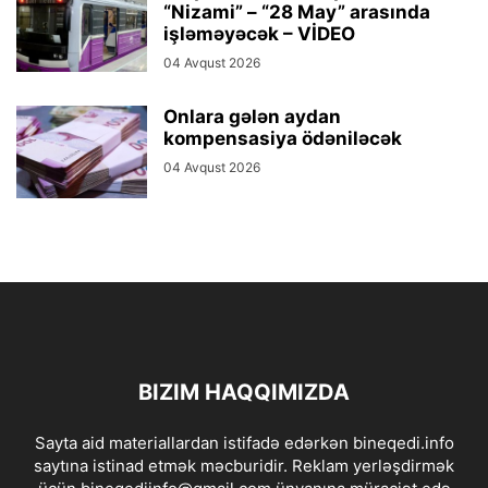
“Nizami” – “28 May” arasında
işləməyəcək – VİDEO
04 Avqust 2026
Onlara gələn aydan
kompensasiya ödəniləcək
04 Avqust 2026
BIZIM HAQQIMIZDA
Sayta aid materiallardan istifadə edərkən bineqedi.info
saytına istinad etmək məcburidir. Reklam yerləşdirmək