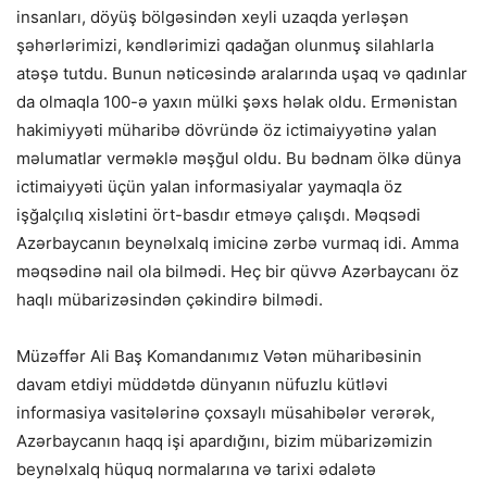
insanları, döyüş bölgəsindən xeyli uzaqda yerləşən
şəhərlərimizi, kəndlərimizi qadağan olunmuş silahlarla
atəşə tutdu. Bunun nəticəsində aralarında uşaq və qadınlar
da olmaqla 100-ə yaxın mülki şəxs həlak oldu. Ermənistan
hakimiyyəti müharibə dövründə öz ictimaiyyətinə yalan
məlumatlar verməklə məşğul oldu. Bu bədnam ölkə dünya
ictimaiyyəti üçün yalan informasiyalar yaymaqla öz
işğalçılıq xislətini ört-basdır etməyə çalışdı. Məqsədi
Azərbaycanın beynəlxalq imicinə zərbə vurmaq idi. Amma
məqsədinə nail ola bilmədi. Heç bir qüvvə Azərbaycanı öz
haqlı mübarizəsindən çəkindirə bilmədi.
Müzəffər Ali Baş Komandanımız Vətən müharibəsinin
davam etdiyi müddətdə dünyanın nüfuzlu kütləvi
informasiya vasitələrinə çoxsaylı müsahibələr verərək,
Azərbaycanın haqq işi apardığını, bizim mübarizəmizin
beynəlxalq hüquq normalarına və tarixi ədalətə