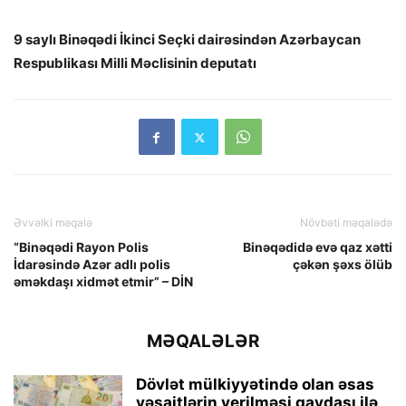
9 saylı Binəqədi İkinci Seçki dairəsindən Azərbaycan
Respublikası Milli Məclisinin deputatı
Əvvəlki məqalə
Növbəti məqalədə
“Binəqədi Rayon Polis
Binəqədidə evə qaz xətti
İdarəsində Azər adlı polis
çəkən şəxs ölüb
əməkdaşı xidmət etmir” – DİN
MƏQALƏLƏR
Dövlət mülkiyyətində olan əsas
vəsaitlərin verilməsi qaydası ilə