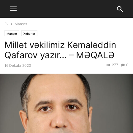
Ev
Manşet
Manşet
Xəbərlər
Millət vəkilimiz Kəmaləddin
Qafarov yazır… – MƏQALƏ
277
0
16 Dekabr 2020