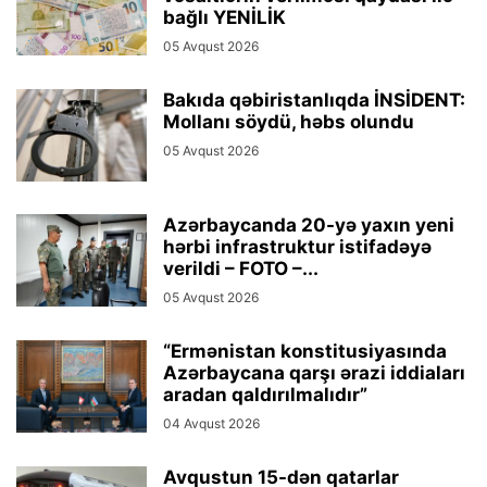
bağlı YENİLİK
05 Avqust 2026
Bakıda qəbiristanlıqda İNSİDENT:
Mollanı söydü, həbs olundu
05 Avqust 2026
Azərbaycanda 20-yə yaxın yeni
hərbi infrastruktur istifadəyə
verildi – FOTO –...
05 Avqust 2026
“Ermənistan konstitusiyasında
Azərbaycana qarşı ərazi iddiaları
aradan qaldırılmalıdır”
04 Avqust 2026
Avqustun 15-dən qatarlar