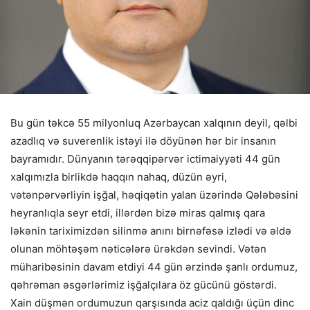
Bu gün təkcə 55 milyonluq Azərbaycan xalqının deyil, qəlbi
azadlıq və suverenlik istəyi ilə döyünən hər bir insanın
bayramıdır. Dünyanın tərəqqipərvər ictimaiyyəti 44 gün
xalqımızla birlikdə haqqın nahaq, düzün əyri,
vətənpərvərliyin işğal, həqiqətin yalan üzərində Qələbəsini
heyranlıqla seyr etdi, illərdən bizə miras qalmış qara
ləkənin tariximizdən silinmə anını birnəfəsə izlədi və əldə
olunan möhtəşəm nəticələrə ürəkdən sevindi. Vətən
müharibəsinin davam etdiyi 44 gün ərzində şanlı ordumuz,
qəhrəman əsgərlərimiz işğalçılara öz gücünü göstərdi.
Xain düşmən ordumuzun qarşısında aciz qaldığı üçün dinc