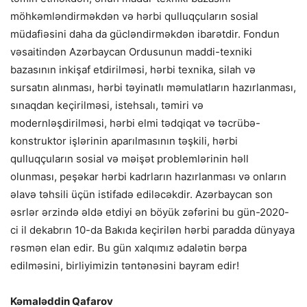
möhkəmləndirməkdən və hərbi qulluqçuların sosial
müdafiəsini daha da gücləndirməkdən ibarətdir. Fondun
vəsaitindən Azərbaycan Ordusunun maddi-texniki
bazasının inkişaf etdirilməsi, hərbi texnika, silah və
sursatın alınması, hərbi təyinatlı məmulatların hazırlanması,
sınaqdan keçirilməsi, istehsalı, təmiri və
modernləşdirilməsi, hərbi elmi tədqiqat və təcrübə-
konstruktor işlərinin aparılmasının təşkili, hərbi
qulluqçuların sosial və məişət problemlərinin həll
olunması, peşəkar hərbi kadrların hazırlanması və onların
əlavə təhsili üçün istifadə ediləcəkdir. Azərbaycan son
əsrlər ərzində əldə etdiyi ən böyük zəfərini bu gün-2020-
ci il dekabrın 10-da Bakıda keçirilən hərbi paradda dünyaya
rəsmən elan edir. Bu gün xalqımız ədalətin bərpa
edilməsini, birliyimizin təntənəsini bayram edir!
Kəmaləddin Qafarov