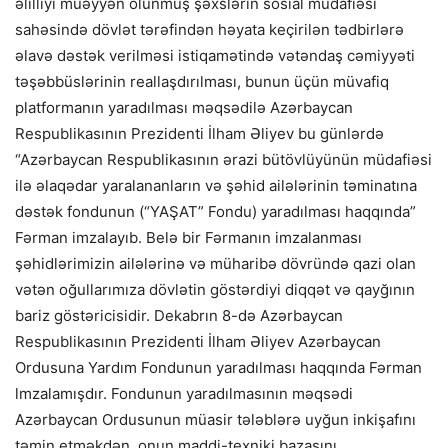
əlilliyi müəyyən olunmuş şəxslərin sosial müdafiəsi
sahəsində dövlət tərəfindən həyata keçirilən tədbirlərə
əlavə dəstək verilməsi istiqamətində vətəndaş cəmiyyəti
təşəbbüslərinin reallaşdırılması, bunun üçün müvafiq
platformanın yaradılması məqsədilə Azərbaycan
Respublikasının Prezidenti İlham Əliyev bu günlərdə
“Azərbaycan Respublikasının ərazi bütövlüyünün müdafiəsi
ilə əlaqədar yaralananların və şəhid ailələrinin təminatına
dəstək fondunun (“YAŞAT” Fondu) yaradılması haqqında”
Fərman imzalayıb. Belə bir Fərmanın imzalanması
şəhidlərimizin ailələrinə və müharibə dövründə qazi olan
vətən oğullarımıza dövlətin göstərdiyi diqqət və qayğının
bariz göstəricisidir. Dekabrın 8-də Azərbaycan
Respublikasının Prezidenti İlham Əliyev Azərbaycan
Ordusuna Yardım Fondunun yaradılması haqqında Fərman
lmzalamışdır. Fondunun yaradılmasının məqsədi
Azərbaycan Ordusunun müasir tələblərə uyğun inkişafını
təmin etməkdən, onun maddi-texniki bazasını