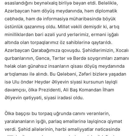
əsaslandığını beynəlxalq birliyə bəyan etdi. Beləliklə,
Azərbaycan həm döyüş meydanında, həm diplomatik
cəbhədə, həm də informasiya müharibəsində böyük
üstünlük qazanmış oldu. Millət vəkili demişdir ki, artıq
minilliklərdən bəri əzəli yurd yerlərimiz, erməni işğalı
altında olan torpaqlarımız öz sahiblərinə qaytarıldı.
Azərbaycan Qarabağımıza qovuşdu. Şəhidlərimizin, Xocalı
qurbanlarının, Gəncə, Tərtər və Bərdə soyqırımları zamanı
həlak olan günahsız insanların qisası döyüş meydanında
artıqlaması ilə alındı. Bu Qələbəni, Zəfəri bizlərə yaşadan
isə Ulu öndər Heydər Əliyevin siyasi kursunun layiqli
davamçısı, ölkə Prezidenti, Ali Baş Komandan İlham
Əliyevin qətiyyəti, siyasi iradəsi oldu.
Ölkə başçısı bu torpaq uğrunda canını verənlərin,
yaralananların işığlı, parlaq əməllərinə layiqincə qiymət
verdi. Şəhid ailələrinin, hərbi əməliyyatlar nəticəsində