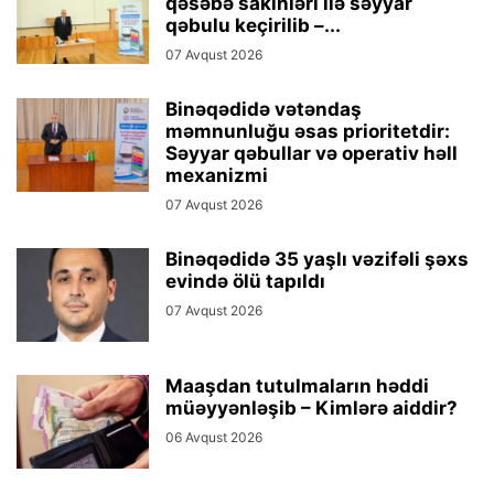
qəsəbə sakinləri ilə səyyar
qəbulu keçirilib –...
07 Avqust 2026
Binəqədidə vətəndaş
məmnunluğu əsas prioritetdir:
Səyyar qəbullar və operativ həll
mexanizmi
07 Avqust 2026
Binəqədidə 35 yaşlı vəzifəli şəxs
evində ölü tapıldı
07 Avqust 2026
Maaşdan tutulmaların həddi
müəyyənləşib – Kimlərə aiddir?
06 Avqust 2026