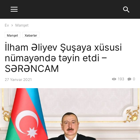
Ev
Manşet
Manşet
Xəbərlər
İlham Əliyev Şuşaya xüsusi
nümayəndə təyin etdi –
SƏRƏNCAM
193
0
27 Yanvar 2021