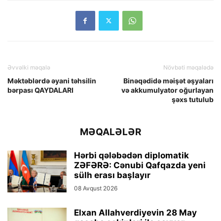
Əvvəlki məqalə
Növbəti məqalədə
Məktəblərdə əyani təhsilin
Binəqədidə məişət əşyaları
bərpası QAYDALARI
və akkumulyator oğurlayan
şəxs tutulub
MƏQALƏLƏR
Hərbi qələbədən diplomatik
ZƏFƏRƏ: Cənubi Qafqazda yeni
sülh erası başlayır
08 Avqust 2026
Elxan Allahverdiyevin 28 May