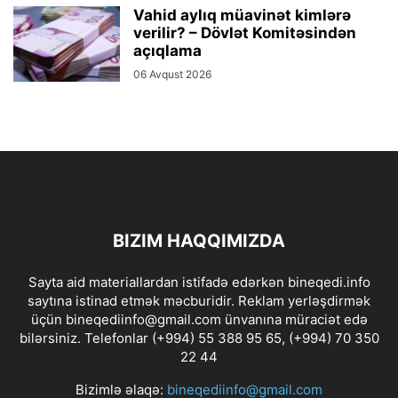
Vahid aylıq müavinət kimlərə
verilir? – Dövlət Komitəsindən
açıqlama
06 Avqust 2026
BIZIM HAQQIMIZDA
Sayta aid materiallardan istifadə edərkən bineqedi.info
saytına istinad etmək məcburidir. Reklam yerləşdirmək
üçün bineqediinfo@gmail.com ünvanına müraciət edə
bilərsiniz. Telefonlar (+994) 55 388 95 65, (+994) 70 350
22 44
Bizimlə əlaqə:
bineqediinfo@gmail.com