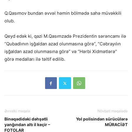
Q.Qasımov bundan əvvəl həmin bölmədə sahə müvəkkili
olub.
Qeyd edək ki, qazi M.Qasımzadə Prezidentin sərəncamı ilə
“Qubadlının işğaldan azad olunmasına görə”, “Cəbrayılın
işğaldan azad olunmasına görə” və “Hərbi Xidmətlərə”
görə medalları ilə təltif edilib.
Əvvəlki məqalə
Növbəti məqalədə
Binəqədidəki dəhşətli
Yol polisindən sürücülərə
yanğından altı il keçir –
MÜRACİƏT
FOTOLAR