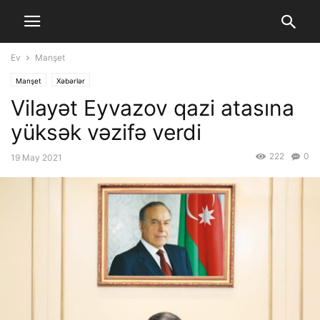
Ev
Manşet
Manşet
Xəbərlər
Vilayət Eyvazov qazi atasına
yüksək vəzifə verdi
222
0
19 May 2021