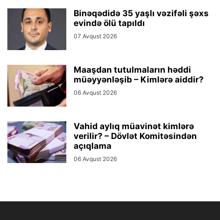
Binəqədidə 35 yaşlı vəzifəli şəxs
evində ölü tapıldı
07 Avqust 2026
Maaşdan tutulmaların həddi
müəyyənləşib – Kimlərə aiddir?
06 Avqust 2026
Vahid aylıq müavinət kimlərə
verilir? – Dövlət Komitəsindən
açıqlama
06 Avqust 2026