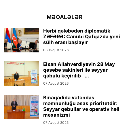
MƏQALƏLƏR
Hərbi qələbədən diplomatik
ZƏFƏRƏ: Cənubi Qafqazda yeni
sülh erası başlayır
08 Avqust 2026
Elxan Allahverdiyevin 28 May
qəsəbə sakinləri ilə səyyar
qəbulu keçirilib –...
07 Avqust 2026
Binəqədidə vətəndaş
məmnunluğu əsas prioritetdir:
Səyyar qəbullar və operativ həll
mexanizmi
07 Avqust 2026