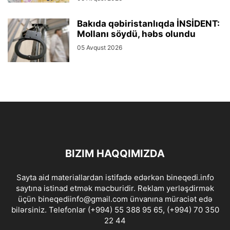
Bakıda qəbiristanlıqda İNSİDENT:
Mollanı söydü, həbs olundu
05 Avqust 2026
BIZIM HAQQIMIZDA
Sayta aid materiallardan istifadə edərkən bineqedi.info
saytına istinad etmək məcburidir. Reklam yerləşdirmək
üçün bineqediinfo@gmail.com ünvanına müraciət edə
bilərsiniz. Telefonlar (+994) 55 388 95 65, (+994) 70 350
22 44