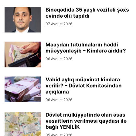
Binəqədidə 35 yaşlı vəzifəli şəxs
evində ölü tapıldı
07 Avqust 2026
Maaşdan tutulmaların həddi
müəyyənləşib – Kimlərə aiddir?
06 Avqust 2026
Vahid aylıq müavinət kimlərə
verilir? – Dövlət Komitəsindən
açıqlama
06 Avqust 2026
Dövlət mülkiyyətində olan əsas
vəsaitlərin verilməsi qaydası ilə
bağlı YENİLİK
05 Avqust 2026