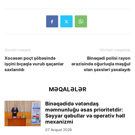
Əvvəlki məqalə
Növbəti məqalədə
Xocəsən poçt şöbəsində
Binəqədi polisi rayon
işçini bıçaqla vurub qaçanlar
ərazisində oğurluqla məşğul
saxlanıldı
olan şəxsləri yaxalayıb
MƏQALƏLƏR
Binəqədidə vətəndaş
məmnunluğu əsas prioritetdir:
Səyyar qəbullar və operativ həll
mexanizmi
07 Avqust 2026