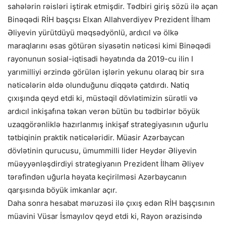
sahələrin rəisləri iştirak etmişdir. Tədbiri giriş sözü ilə açan
Binəqədi RİH başçısı Elxan Allahverdiyev Prezident İlham
Əliyevin yürütdüyü məqsədyönlü, ardıcıl və ölkə
maraqlarını əsas götürən siyasətin nəticəsi kimi Binəqədi
rayonunun sosial-iqtisadi həyatında da 2019-cu ilin I
yarımilliyi ərzində görülən işlərin yekunu olaraq bir sıra
nəticələrin əldə olunduğunu diqqətə çatdırdı. Natiq
çıxışında qeyd etdi ki, müstəqil dövlətimizin sürətli və
ardıcıl inkişafına təkan verən bütün bu tədbirlər böyük
uzaqgörənliklə hazırlanmış inkişaf strategiyasının uğurlu
tətbiqinin praktik nəticələridir. Müasir Azərbaycan
dövlətinin qurucusu, ümummilli lider Heydər Əliyevin
müəyyənləşdirdiyi strategiyanın Prezident İlham Əliyev
tərəfindən uğurla həyata keçirilməsi Azərbaycanın
qarşısında böyük imkanlar açır.
Daha sonra hesabat məruzəsi ilə çıxış edən RİH başçısının
müavini Vüsar İsmayılov qeyd etdi ki, Rayon ərazisində