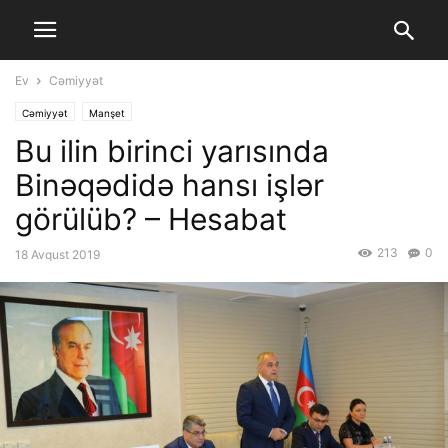
Ev
Cəmiyyət
Cəmiyyət
Manşet
Bu ilin birinci yarısında
Binəqədidə hansı işlər
görülüb? – Hesabat
213
0
18 Avqust 2019