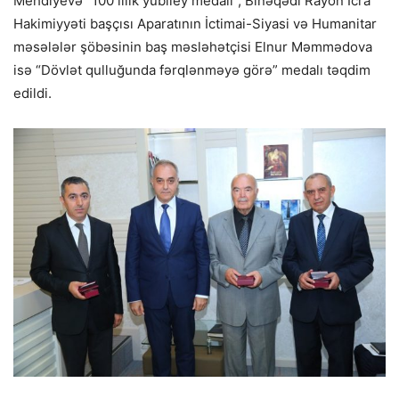
Mehdiyevə “100 illik yubiley medalı”, Binəqədi Rayon İcra
Hakimiyyəti başçısı Aparatının İctimai-Siyasi və Humanitar
məsələlər şöbəsinin baş məsləhətçisi Elnur Məmmədova
isə “Dövlət qulluğunda fərqlənməyə görə” medalı təqdim
edildi.