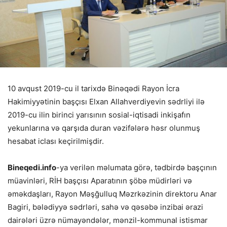
10 avqust 2019-cu il tarixdə Binəqədi Rayon İcra
Hakimiyyətinin başçısı Elxan Allahverdiyevin sədrliyi ilə
2019-cu ilin birinci yarısının sosial-iqtisadi inkişafın
yekunlarına və qarşıda duran vəzifələrə həsr olunmuş
hesabat iclası keçirilmişdir.
Bineqedi.info
-ya verilən məlumata görə, tədbirdə başçının
müavinləri, RİH başçısı Aparatının şöbə müdirləri və
əməkdaşları, Rayon Məşğulluq Məzrkəzinin direktoru Anar
Bagiri, bələdiyyə sədrləri, sahə və qəsəbə inzibai ərazi
dairələri üzrə nümayəndələr, mənzil-kommunal isti
smar