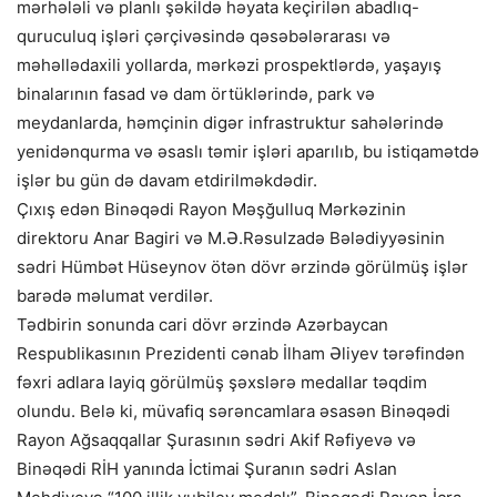
mərhələli və planlı şəkildə həyata keçirilən abadlıq-
quruculuq işləri çərçivəsində qəsəbələrarası və
məhəllədaxili yollarda, mərkəzi prospektlərdə, yaşayış
binalarının fasad və dam örtüklərində, park və
meydanlarda, həmçinin digər infrastruktur sahələrində
yenidənqurma və əsaslı təmir işləri aparılıb, bu istiqamətdə
işlər bu gün də davam etdirilməkdədir.
Çıxış edən Binəqədi Rayon Məşğulluq Mərkəzinin
direktoru Anar Bagiri və M.Ə.Rəsulzadə Bələdiyyəsinin
sədri Hümbət Hüseynov ötən dövr ərzində görülmüş işlər
barədə məlumat verdilər.
Tədbirin sonunda cari dövr ərzində Azərbaycan
Respublikasının Prezidenti cənab İlham Əliyev tərəfindən
fəxri adlara layiq görülmüş şəxslərə medallar təqdim
olundu. Belə ki, müvafiq sərəncamlara əsasən Binəqədi
Rayon Ağsaqqallar Şurasının sədri Akif Rəfiyevə və
Binəqədi RİH yanında İctimai Şuranın sədri Aslan