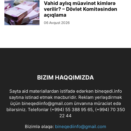
Vahid aylıq müavinət kimlərə
verilir? – Dövlət Komitəsindən
açıqlama
06 Avqust 2026
BIZIM HAQQIMIZDA
Sayta aid materiallardan istifadə edərkən bineqedi.info
saytına istinad etmək məcburidir. Reklam yerləşdirmək
üçün bineqediinfo@gmail.com ünvanına müraciət edə
bilərsiniz. Telefonlar (+994) 55 388 95 65, (+994) 70 350
22 44
Bizimlə əlaqə:
bineqediinfo@gmail.com