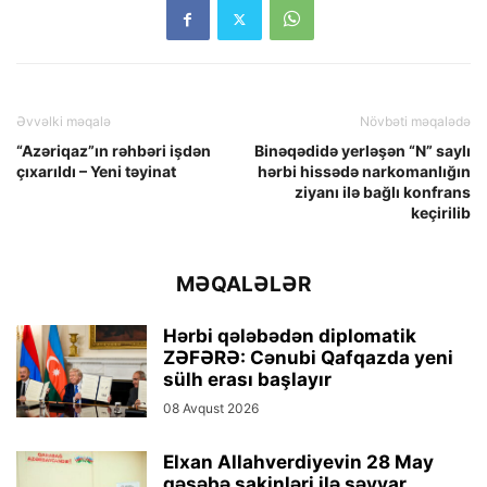
Əvvəlki məqalə
Növbəti məqalədə
“Azəriqaz”ın rəhbəri işdən
Binəqədidə yerləşən “N” saylı
çıxarıldı – Yeni təyinat
hərbi hissədə narkomanlığın
ziyanı ilə bağlı konfrans
keçirilib
MƏQALƏLƏR
Hərbi qələbədən diplomatik
ZƏFƏRƏ: Cənubi Qafqazda yeni
sülh erası başlayır
08 Avqust 2026
Elxan Allahverdiyevin 28 May
qəsəbə sakinləri ilə səyyar