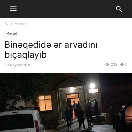
Ev
Manşet
Manşet
Binəqədidə ər arvadını
bıçaqlayıb
238
0
03 Noyabr 2019