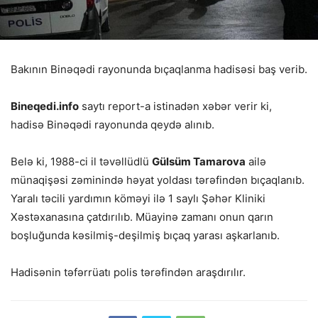
Bakının Binəqədi rayonunda bıçaqlanma hadisəsi baş verib.
Bineqedi.info
saytı report-a istinadən xəbər verir ki,
hadisə Binəqədi rayonunda qeydə alınıb.
Belə ki, 1988-ci il təvəllüdlü
Gülsüm Tamarova
ailə
münaqişəsi zəminində həyat yoldası tərəfindən bıçaqlanıb.
Yaralı təcili yardımın köməyi ilə 1 saylı Şəhər Kliniki
Xəstəxanasına çatdırılıb. Müayinə zamanı onun qarın
boşluğunda kəsilmiş-deşilmiş bıçaq yarası aşkarlanıb.
Hadisənin təfərrüatı polis tərəfindən araşdırılır.