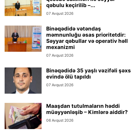
qəbulu keçirilib –...
07 Avqust 2026
Binəqədidə vətəndaş
məmnunluğu əsas prioritetdir:
Səyyar qəbullar və operativ həll
mexanizmi
07 Avqust 2026
Binəqədidə 35 yaşlı vəzifəli şəxs
evində ölü tapıldı
07 Avqust 2026
Maaşdan tutulmaların həddi
müəyyənləşib – Kimlərə aiddir?
06 Avqust 2026