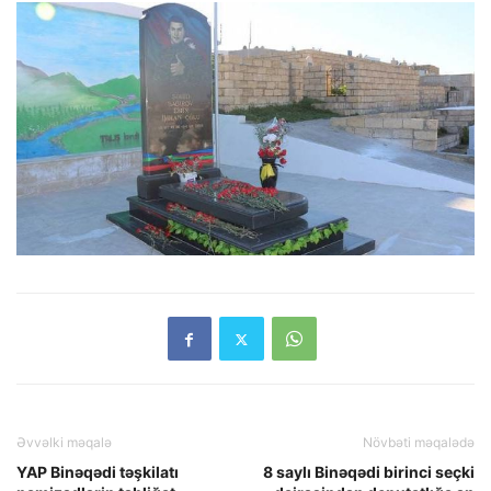
Əvvəlki məqalə
Növbəti məqalədə
YAP Binəqədi təşkilatı
8 saylı Binəqədi birinci seçki