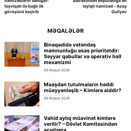
namizədlərin təbliğat-
dairəsindən deputatlığa ən
təşviqatı ilə bağlı ilk
layiqli namizəd – Azay
görüşünü keçirib
Quliyev
MƏQALƏLƏR
Binəqədidə vətəndaş
məmnunluğu əsas prioritetdir:
Səyyar qəbullar və operativ həll
mexanizmi
06 Avqust 2026
Maaşdan tutulmaların həddi
müəyyənləşib – Kimlərə aiddir?
06 Avqust 2026
Vahid aylıq müavinət kimlərə
verilir? – Dövlət Komitəsindən
açıqlama