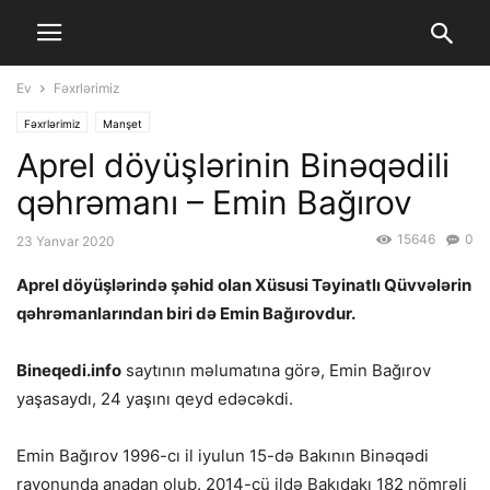
Ev
Fəxrlərimiz
Fəxrlərimiz
Manşet
Aprel döyüşlərinin Binəqədili
qəhrəmanı – Emin Bağırov
15646
0
23 Yanvar 2020
Aprel döyüşlərində şəhid olan Xüsusi Təyinatlı Qüvvələrin
qəhrəmanlarından biri də Emin Bağırovdur.
Bineqedi.info
saytının məlumatına görə, Emin Bağırov
yaşasaydı, 24 yaşını qeyd edəcəkdi.
Emin Bağırov 1996-cı il iyulun 15-də Bakının Binəqədi
rayonunda anadan olub. 2014-cü ildə Bakıdakı 182 nömrəli