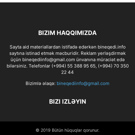
BIZIM HAQQIMIZDA
Sayta aid materiallardan istifadə edərkən bineqedi.info
saytına istinad etmək məcburidir. Reklam yerləşdirmək
üçün bineqediinfo@gmail.com ünvanına müraciət edə
bilərsiniz. Telefonlar (+994) 55 388 95 65, (+994) 70 350
22 44
Bizimlə əlaqə:
bineqediinfo@gmail.com
BIZI IZLƏYIN
© 2019 Bütün hüquqlar qorunur.