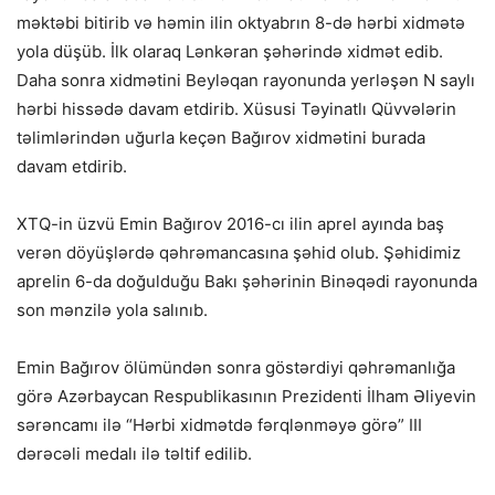
məktəbi bitirib və həmin ilin oktyabrın 8-də hərbi xidmətə
yola düşüb. İlk olaraq Lənkəran şəhərində xidmət edib.
Daha sonra xidmətini Beyləqan rayonunda yerləşən N saylı
hərbi hissədə davam etdirib. Xüsusi Təyinatlı Qüvvələrin
təlimlərindən uğurla keçən Bağırov xidmətini burada
davam etdirib.
XTQ-in üzvü Emin Bağırov 2016-cı ilin aprel ayında baş
verən döyüşlərdə qəhrəmancasına şəhid olub. Şəhidimiz
aprelin 6-da doğulduğu Bakı şəhərinin Binəqədi rayonunda
son mənzilə yola salınıb.
Emin Bağırov ölümündən sonra göstərdiyi qəhrəmanlığa
görə Azərbaycan Respublikasının Prezidenti İlham Əliyevin
sərəncamı ilə “Hərbi xidmətdə fərqlənməyə görə” III
dərəcəli medalı ilə təltif edilib.