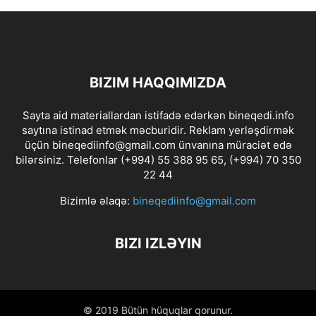
BIZIM HAQQIMIZDA
Sayta aid materiallardan istifadə edərkən bineqedi.info
saytına istinad etmək məcburidir. Reklam yerləşdirmək
üçün bineqediinfo@gmail.com ünvanına müraciət edə
bilərsiniz. Telefonlar (+994) 55 388 95 65, (+994) 70 350
22 44
Bizimlə əlaqə:
bineqediinfo@gmail.com
BIZI IZLƏYIN
© 2019 Bütün hüquqlar qorunur.