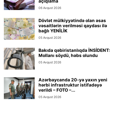
açıqlama
06 Avqust 2026
Dövlət mülkiyyətində olan əsas
vəsaitlərin verilməsi qaydası ilə
bağlı YENİLİK
05 Avqust 2026
Bakıda qəbiristanlıqda İNSİDENT:
Mollanı söydü, həbs olundu
05 Avqust 2026
Azərbaycanda 20-yə yaxın yeni
hərbi infrastruktur istifadəyə
verildi – FOTO –...
05 Avqust 2026