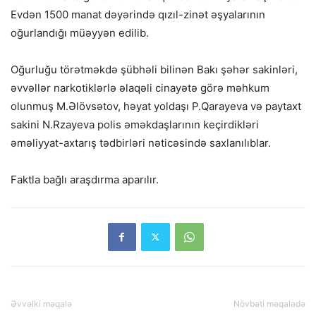
Evdən 1500 manat dəyərində qızıl-zinət əşyalarının
oğurlandığı müəyyən edilib.
Oğurluğu törətməkdə şübhəli bilinən Bakı şəhər sakinləri,
əvvəllər narkotiklərlə əlaqəli cinayətə görə məhkum
olunmuş M.Əlövsətov, həyat yoldaşı P.Qarayeva və paytaxt
sakini N.Rzayeva polis əməkdaşlarının keçirdikləri
əməliyyat-axtarış tədbirləri nəticəsində saxlanılıblar.
Faktla bağlı araşdırma aparılır.
Əvvəlki məqalə
Növbəti məqalədə