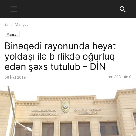
Ev
Manşet
Manşet
Binəqədi rayonunda həyat
yoldaşı ilə birlikdə oğurluq
edən şəxs tutulub – DİN
293
0
08 İyul 2019