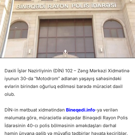
Daxili İşlər Nazirliyinin (DİN) 102 – Zəng Mərkəzi Xidmətinə
iyunun 30-da “Motodrom” adlanan yaşayış sahəsindəki
evlərin birindən oğurluq edilməsi barədə müraciət daxil
olub.
DİN-in mətbuat xidmətindən
Bineqedi.info
-ya verilən
məlumata görə, müraciətlə əlaqədar Binəqədi Rayon Polis
İdarəsinin 40-cı polis bölməsinin əməkdaşları dərhal
həmin ünvana gəlib və müvafiq tədbirlər həyata keçiriblər.