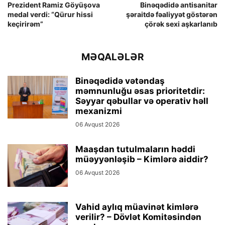
Prezident Ramiz Göyüşova
Binəqədidə antisanitar
medal verdi: “Qürur hissi
şəraitdə fəaliyyət göstərən
keçirirəm”
çörək sexi aşkarlanıb
MƏQALƏLƏR
Binəqədidə vətəndaş
məmnunluğu əsas prioritetdir:
Səyyar qəbullar və operativ həll
mexanizmi
06 Avqust 2026
Maaşdan tutulmaların həddi
müəyyənləşib – Kimlərə aiddir?
06 Avqust 2026
Vahid aylıq müavinət kimlərə
verilir? – Dövlət Komitəsindən