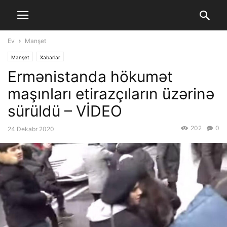
Ev
Manşet
Manşet
Xəbərlər
Ermənistanda hökumət
maşınları etirazçıların üzərinə
sürüldü – VİDEO
202
0
24 Dekabr 2020