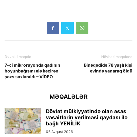
Əvvəlki məqalə
Növbəti məqalədə
7-ci mikrorayonda qadının
Binəqədidə 78 yaşlı kişi
boyunbağısını ələ keçirən
evində yanaraq öldü
şəxs saxlanıldı – VİDEO
MƏQALƏLƏR
Dövlət mülkiyyətində olan əsas
vəsaitlərin verilməsi qaydası ilə
bağlı YENİLİK
05 Avqust 2026