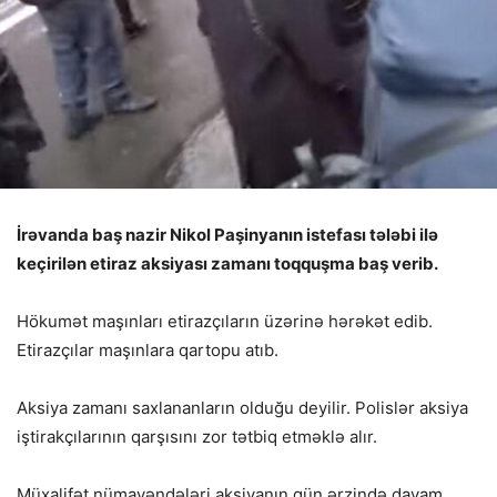
İrəvanda baş nazir Nikol Paşinyanın istefası tələbi ilə
keçirilən etiraz aksiyası zamanı toqquşma baş verib.
Hökumət maşınları etirazçıların üzərinə hərəkət edib.
Etirazçılar maşınlara qartopu atıb.
Aksiya zamanı saxlananların olduğu deyilir. Polislər aksiya
iştirakçılarının qarşısını zor tətbiq etməklə alır.
Müxalifət nümayəndələri aksiyanın gün ərzində davam