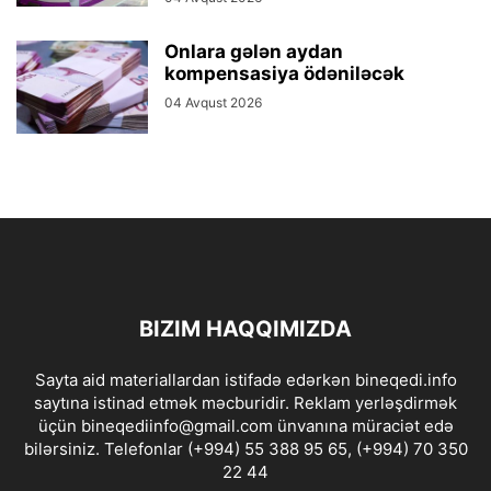
Onlara gələn aydan
kompensasiya ödəniləcək
04 Avqust 2026
BIZIM HAQQIMIZDA
Sayta aid materiallardan istifadə edərkən bineqedi.info
saytına istinad etmək məcburidir. Reklam yerləşdirmək
üçün bineqediinfo@gmail.com ünvanına müraciət edə
bilərsiniz. Telefonlar (+994) 55 388 95 65, (+994) 70 350
22 44