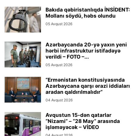
Bakıda qəbiristanlıqda İNSİDENT:
Mollanı söydü, həbs olundu
05 Avqust 2026
Azərbaycanda 20-yə yaxın yeni
hərbi infrastruktur istifadəyə
verildi – FOTO –...
05 Avqust 2026
“Ermənistan konstitusiyasında
Azərbaycana qarşı ərazi iddiaları
aradan qaldırılmalıdır”
04 Avqust 2026
Avqustun 15-dən qatarlar
“Nizami” – “28 May” arasında
işləməyəcək – VİDEO
04 Avqust 2026