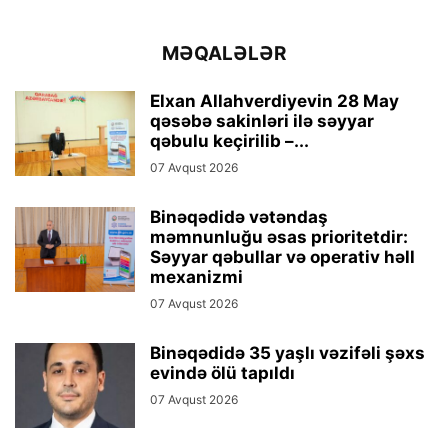
MƏQALƏLƏR
Elxan Allahverdiyevin 28 May
qəsəbə sakinləri ilə səyyar
qəbulu keçirilib –...
07 Avqust 2026
Binəqədidə vətəndaş
məmnunluğu əsas prioritetdir:
Səyyar qəbullar və operativ həll
mexanizmi
07 Avqust 2026
Binəqədidə 35 yaşlı vəzifəli şəxs
evində ölü tapıldı
07 Avqust 2026