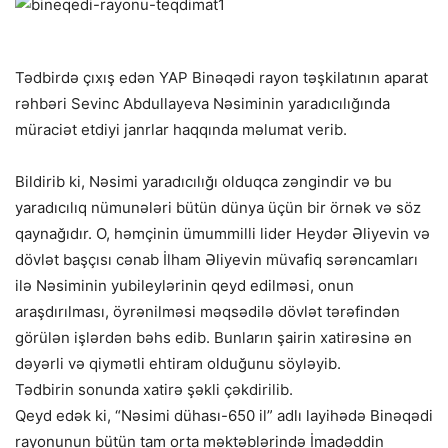
Tədbirdə çıxış edən YAP Binəqədi rayon təşkilatının aparat
rəhbəri Sevinc Abdullayeva Nəsiminin yaradıcılığında
müraciət etdiyi janrlar haqqında məlumat verib.
Bildirib ki, Nəsimi yaradıcılığı olduqca zəngindir və bu
yaradıcılıq nümunələri bütün dünya üçün bir örnək və söz
qaynağıdır. O, həmçinin ümummilli lider Heydər Əliyevin və
dövlət başçısı cənab İlham Əliyevin müvafiq sərəncamları
ilə Nəsiminin yubileylərinin qeyd edilməsi, onun
araşdırılması, öyrənilməsi məqsədilə dövlət tərəfindən
görülən işlərdən bəhs edib. Bunların şairin xatirəsinə ən
dəyərli və qiymətli ehtiram olduğunu söyləyib.
Tədbirin sonunda xatirə şəkli çəkdirilib.
Qeyd edək ki, “Nəsimi dühası-650 il” adlı layihədə Binəqədi
rayonunun bütün tam orta məktəblərində İmadəddin