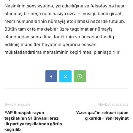
Nəsiminin şəxsiyyətinə, yaradıcılığına və fəlsəfəsinə həsr
olunmuş bir neçə nominasiya üzrə – musiqi, bədii qiraət,
rəsm nümunələrinin nümayiş etdirilməsi nəzərdə tutulub.
Bütün tam orta məktəblər üzrə təqdimatlar nümayiş
olunduqdan sonra final tədbirinin və öncədən təsdiq
edilmiş münsiflər heyətinin qərarına əsasən
mükafatlandırılma mərasiminin keçirilməsi planlaşdırılır.
Əvvəlki məqalə
Növbəti məqalədə
YAP Binəqədi rayon
“Azəriqaz”ın rəhbəri işdən
təşkilatının 91 ünvanlı ərazi
çıxarıldı – Yeni təyinat
ilk partiya təşkilatında görüş
keçirilib