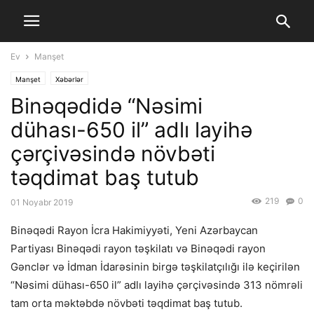
Ev
Manşet
Manşet
Xəbərlər
Binəqədidə “Nəsimi
dühası-650 il” adlı layihə
çərçivəsində növbəti
təqdimat baş tutub
219
0
01 Noyabr 2019
Binəqədi Rayon İcra Hakimiyyəti, Yeni Azərbaycan
Partiyası Binəqədi rayon təşkilatı və Binəqədi rayon
Gənclər və İdman İdarəsinin birgə təşkilatçılığı ilə keçirilən
“Nəsimi dühası-650 il” adlı layihə çərçivəsində 313 nömrəli
tam orta məktəbdə növbəti təqdimat baş tutub.