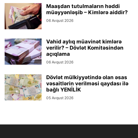
Maaşdan tutulmaların həddi
müəyyənləşib – Kimlərə aiddir?
06 Avqust 2026
Vahid aylıq müavinət kimlərə
verilir? – Dövlət Komitəsindən
açıqlama
06 Avqust 2026
Dövlət mülkiyyətində olan əsas
vəsaitlərin verilməsi qaydası ilə
bağlı YENİLİK
05 Avqust 2026