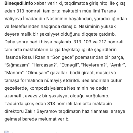
Bineqedi.info
xəbər verir ki, təqdimatda giriş nitqi ilə çıxış
edən 313 nömrəli tam orta məktəbin müəllimi Təranə
Vəliyeva İmadəddin Nəsiminin həyatından, yaradıcılığından
və fəlsəfəsindən haqqında danışıb. Nə
siminin yüksək
dəyərə malik bir şəxsiyyət olduğunu diqqətə çatdırıb.
Daha sonra bədii hissə başlanıb. 313, 103 və 217 nömrəli
tam orta məktəblərin birgə təşkilatçılığı ilə şagirdlərin
ifasında Rəsul Rzanın “Son gecə” poemasından bir parça,
“Sığmazam”, “Hardasan?”, “Etməgil”, “Neylərəm?”, “Ayrılır”,
“Mənəm”, “Olmuşam” qəzəlləri bədii qiraət, musiqi və
tamaşa formatında nümayiş etdirildi. Səsləndirilən bütün
qəzəllərdə, kompozisiyalarda Nəsiminin nə qədər
əzəmətli, əvəzsiz bir şəxsiyyət olduğu vurğulanıb.
Tədbirdə çıxış edən 313 nömrəli tam orta məktəbin
direktoru Zakir Bayramov təqdimatın hazırlanması, ərsəyə
gəlməsi barədə məlumat verib.