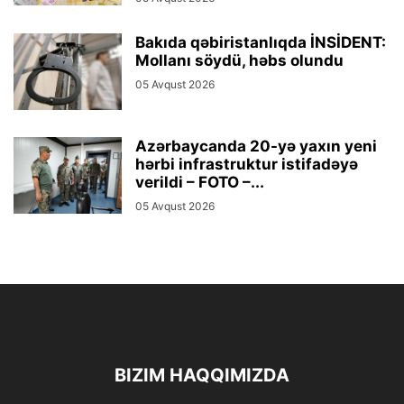
Bakıda qəbiristanlıqda İNSİDENT:
Mollanı söydü, həbs olundu
05 Avqust 2026
Azərbaycanda 20-yə yaxın yeni
hərbi infrastruktur istifadəyə
verildi – FOTO –...
05 Avqust 2026
BIZIM HAQQIMIZDA