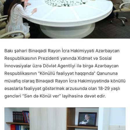
Bakı şəhəri Binəqədi Rayon İcra Hakimiyyəti Azərbaycan
Respublikasının Prezidenti yanında Xidmət və Sosial
İnnovasiyalar üzrə Dövlət Agentliyi ilə birgə Azərbaycan
Respublikasının “Könüllü fəaliyyət haqqında” Qanununa
müvafiq olaraq Binəqədi Rayon İcra Hakimiyyətində könüllü
əsaslarla fəaliyyət göstərmək arzusunda olan 18-29 yaşlı
gəncləri “Sən də Könül ver” layihəsinə dəvət edir.