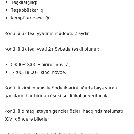
Təşkilatçılıq;
Təşəbbüskarlıq;
Kompüter bacarığı;
Könüllülük fəaliyyətinin müddəti: 2 aydır.
Könüllülük fəaliyyəti 2 növbədə təşkil olunur:
09:00-13:00 – birinci növbə,
14:00-18:00– ikinci növbə.
Könüllü kimi müqavilə öhdəliklərini uğurla başa vuran
gənclərin hər birinə xüsusi sertifikatlar veriləcək.
Könüllü olmaq istəyən gənclər özləri haqqında məlumatı
(CV) göndərə bilərlər :