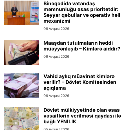
Binəqədidə vətəndaş
məmnunluğu əsas prioritetdir:
Səyyar qəbullar və operativ həll
mexanizmi
06 Avqust 2026
Maaşdan tutulmaların həddi
müəyyənləşib – Kimlərə aiddir?
06 Avqust 2026
Vahid aylıq müavinət kimlərə
verilir? – Dövlət Komitəsindən
açıqlama
06 Avqust 2026
Dövlət mülkiyyətində olan əsas
vəsaitlərin verilməsi qaydası ilə
bağlı YENİLİK
05 Avqust 2026