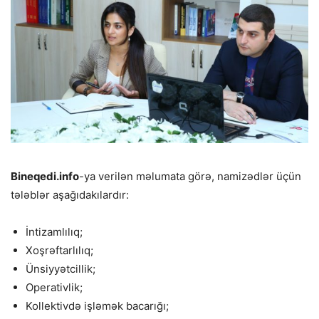
Bineqedi.info
-ya verilən məlumata görə, namizədlər üçün
tə
ləblər aşağıdakılardır:
İntizamlılıq;
Xoşrəftarlılıq;
Ünsiyyətcillik;
Operativlik;
Kollektivdə işləmək bacarığı;