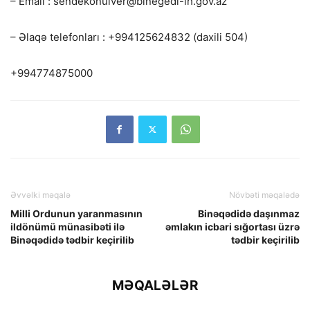
– Email : sendekonulver@binegedi-ih.gov.az
– Əlaqə telefonları : +994125624832 (daxili 504)
+994774875000
Əvvəlki məqalə
Növbəti məqalədə
Milli Ordunun yaranmasının
Binəqədidə daşınmaz
ildönümü münasibəti ilə
əmlakın icbari sığortası üzrə
Binəqədidə tədbir keçirilib
tədbir keçirilib
MƏQALƏLƏR