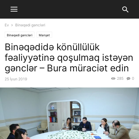
Ev
Binəqədi gəncləri
Binəqədi gəncləri
Manşet
Binəqədidə könüllülük
fəaliyyətinə qoşulmaq istəyən
gənclər – Bura müraciət edin
285
0
25 İyun 2019