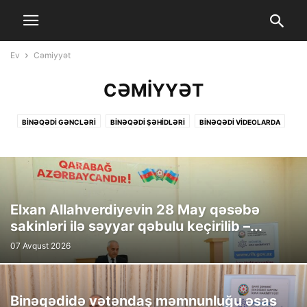
Ev
Cəmiyyət
CƏMIYYƏT
BINƏQƏDI GƏNCLƏRI
BİNƏQƏDİ ŞƏHİDLƏRİ
BINƏQƏDI VIDEOLARDA
BINƏQƏDININ TARIXI
BIZIM BINƏQƏDI
CƏMIYYƏT
FƏXRLƏRIMIZ
İCRA HAKIMIYYƏTI
MANŞET
SƏHIYYƏ
TƏHSIL
XƏBƏRLƏR
YENI XƏBƏRLƏR
Elxan Allahverdiyevin 28 May qəsəbə
sakinləri ilə səyyar qəbulu keçirilib –...
07 Avqust 2026
Binəqədidə vətəndaş məmnunluğu əsas