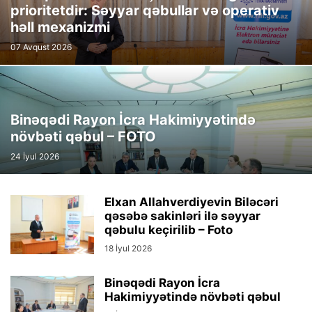
prioritetdir: Səyyar qəbullar və operativ
həll mexanizmi
07 Avqust 2026
Binəqədi Rayon İcra Hakimiyyətində
növbəti qəbul – FOTO
24 İyul 2026
Elxan Allahverdiyevin Biləcəri
qəsəbə sakinləri ilə səyyar
qəbulu keçirilib – Foto
18 İyul 2026
Binəqədi Rayon İcra
Hakimiyyətində növbəti qəbul