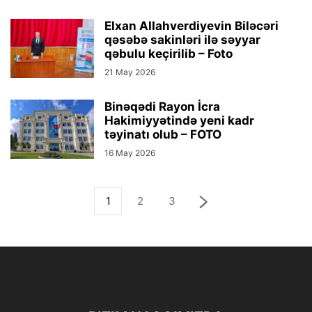
Elxan Allahverdiyevin Biləcəri
qəsəbə sakinləri ilə səyyar
qəbulu keçirilib – Foto
21 May 2026
Binəqədi Rayon İcra
Hakimiyyətində yeni kadr
təyinatı olub – FOTO
16 May 2026
1
2
3