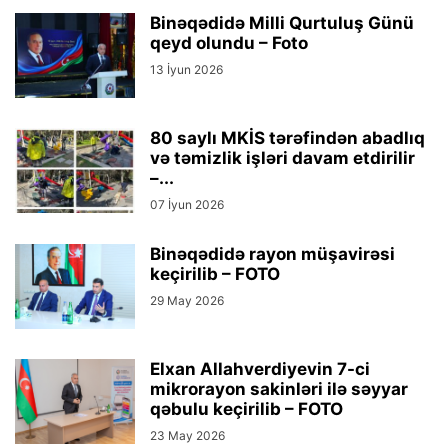
Binəqədidə Milli Qurtuluş Günü
qeyd olundu – Foto
13 İyun 2026
80 saylı MKİS tərəfindən abadlıq
və təmizlik işləri davam etdirilir
–...
07 İyun 2026
Binəqədidə rayon müşavirəsi
keçirilib – FOTO
29 May 2026
Elxan Allahverdiyevin 7-ci
mikrorayon sakinləri ilə səyyar
qəbulu keçirilib – FOTO
23 May 2026