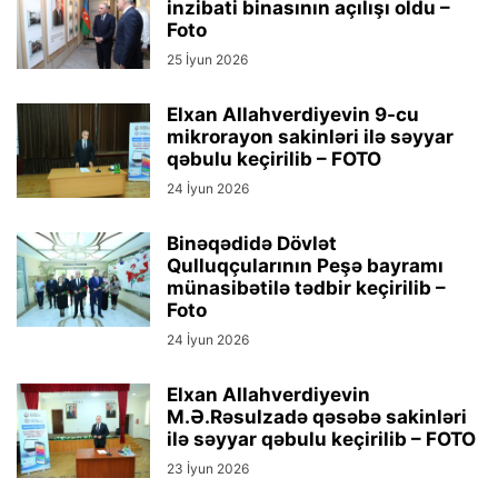
inzibati binasının açılışı oldu –
Foto
25 İyun 2026
Elxan Allahverdiyevin 9-cu
mikrorayon sakinləri ilə səyyar
qəbulu keçirilib – FOTO
24 İyun 2026
Binəqədidə Dövlət
Qulluqçularının Peşə bayramı
münasibətilə tədbir keçirilib –
Foto
24 İyun 2026
Elxan Allahverdiyevin
M.Ə.Rəsulzadə qəsəbə sakinləri
ilə səyyar qəbulu keçirilib – FOTO
23 İyun 2026